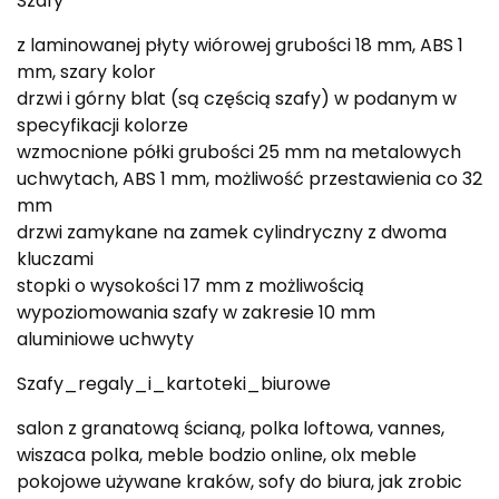
Szafy
z laminowanej płyty wiórowej grubości 18 mm, ABS 1
mm, szary kolor
drzwi i górny blat (są częścią szafy) w podanym w
specyfikacji kolorze
wzmocnione półki grubości 25 mm na metalowych
uchwytach, ABS 1 mm, możliwość przestawienia co 32
mm
drzwi zamykane na zamek cylindryczny z dwoma
kluczami
stopki o wysokości 17 mm z możliwością
wypoziomowania szafy w zakresie 10 mm
aluminiowe uchwyty
Szafy_regaly_i_kartoteki_biurowe
salon z granatową ścianą, polka loftowa, vannes,
wiszaca polka, meble bodzio online, olx meble
pokojowe używane kraków, sofy do biura, jak zrobic