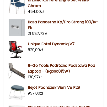
Krzesło Konferencyjne Set White
Chrom
454,00
zł
Kasa Pancerna Kp/Pro Strong 100/Iv-
Ek
21 587,73
zł
Unique Fotel Dynamiq V7
629,00
zł
R-Go Tools Podróżna Podstawa Pod
Laptop - (Rgosc015W)
130,97
zł
Bejot Podnóżek Vieni Ve P29
957,00
zł