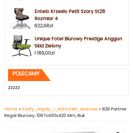
Entelo Krzesło Petit Szary St28
Rozmiar 4
622,68
zł
Unique Fotel Biurowy Prestige Anggun
Skid Zielony
1 189,00
zł
POLECAMY
zzzzz
Home
»
Szafy_regaly_i_kartoteki_biurowe
» B2B Partner
Regał Biurowy, 1087x400x420 Mm, Buk