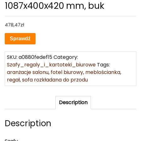
1087x400x420 mm, buk
478,47
zł
Sprawdź
SKU:
a0880fedef15
Category:
Szafy_regaly_i_kartoteki_biurowe
Tags:
aranżacje salonu
,
fotel biurowy
,
meblościanka
,
regał
,
sofa rozkładana do przodu
Description
Description