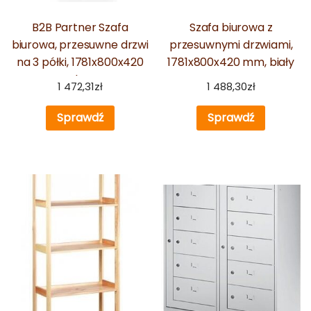
B2B Partner Szafa
Szafa biurowa z
biurowa, przesuwne drzwi
przesuwnymi drzwiami,
na 3 półki, 1781x800x420
1781x800x420 mm, biały
mm, brzoza
1 472,31
zł
1 488,30
zł
Sprawdź
Sprawdź