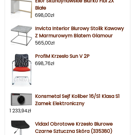
Elior Skandynawskie Biurko Fibi 2X
Białe
698,00
zł
Invicta Interior Biurowy Stolik Kawowy
Z Marmurowym Blatem Glamour
565,00
zł
ProfiM Krzesło Sun V 2P
698,76
zł
Konsmetal Sejf Koliber 16/S1 Klasa S1
Zamek Elektroniczny
1 233,94
zł
Vidaxl Obrotowe Krzesło Biurowe
Czarne Sztuczna Skóra (335380)