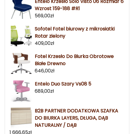
Entelo Krzesło Solo Visto 06 Rozmiar 6
Wzrost 159-188 #R1
569,00
zł
Sofotel Fotel biurowy z mikrosiatki
Rotar zielony
409,00
zł
Fotel Krzesło Do Biurka Obrotowe
Białe Drewno
646,00
zł
Entelo Duo Szary Vs08 5
689,00
zł
B2B PARTNER DODATKOWA SZAFKA
DO BIURKA LAYERS, DŁUGA, DĄB
NATURALNY / DĄB
1 666,65
zł