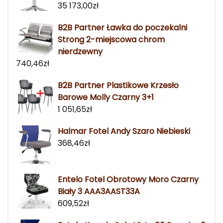
35 173,00
zł
B2B Partner Ławka do poczekalni
Strong 2-miejscowa chrom
nierdzewny
740,46
zł
B2B Partner Plastikowe Krzesło
Barowe Molly Czarny 3+1
1 051,65
zł
Halmar Fotel Andy Szaro Niebieski
368,46
zł
Entelo Fotel Obrotowy Moro Czarny
Biały 3 AAA3AAST33A
609,52
zł