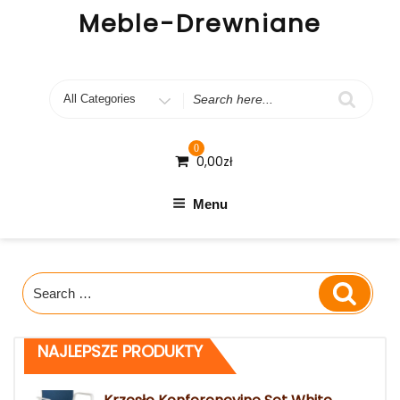
Skip
Meble-Drewniane
to
content
Search
for
0
0,00
zł
Menu
Search
Search
for:
NAJLEPSZE PRODUKTY