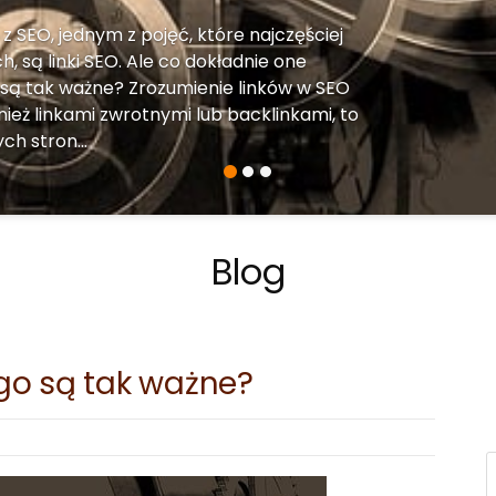
z SEO, jednym z pojęć, które najczęściej
h, są linki SEO. Ale co dokładnie one
 są tak ważne? Zrozumienie linków w SEO
wnież linkami zwrotnymi lub backlinkami, to
ch stron...
Blog
zego są tak ważne?