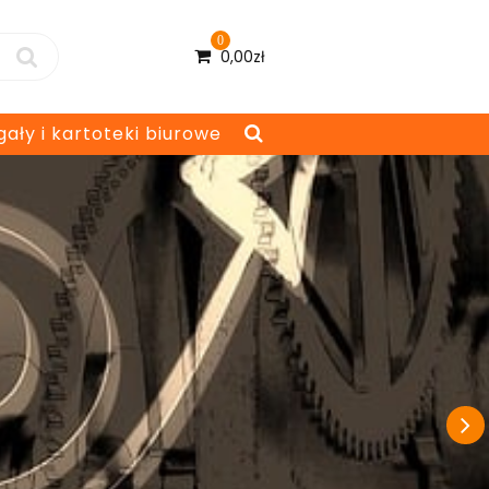
0
0,00
zł
gały i kartoteki biurowe