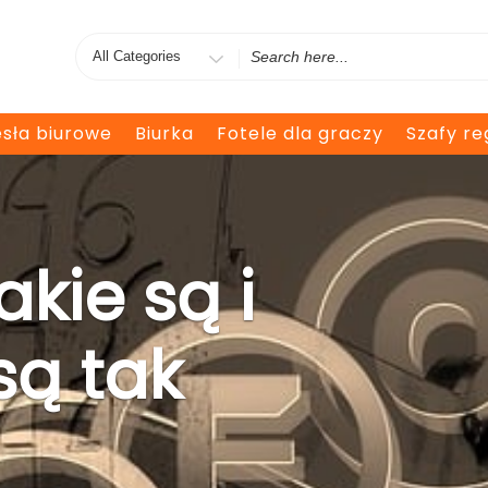
Search
for
esła biurowe
Biurka
Fotele dla graczy
Szafy re
jakie są i
są tak