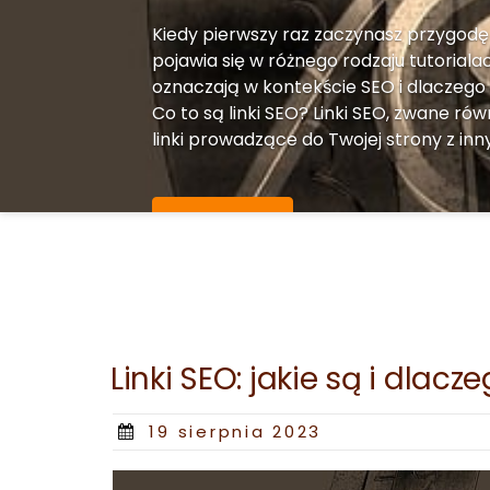
Kiedy pierwszy raz zaczynasz przygodę 
pojawia się w różnego rodzaju tutorialac
oznaczają w kontekście SEO i dlaczego
Co to są linki SEO? Linki SEO, zwane ró
linki prowadzące do Twojej strony z inny
More Details
Linki SEO: jakie są i dlac
Posted
19 sierpnia 2023
on