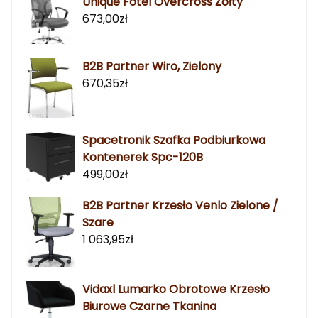
Unique Fotel Overcross Żółty
673,00
zł
B2B Partner Wiro, Zielony
670,35
zł
Spacetronik Szafka Podbiurkowa
Kontenerek Spc-120B
499,00
zł
B2B Partner Krzesło Venlo Zielone /
Szare
1 063,95
zł
Vidaxl Lumarko Obrotowe Krzesło
Biurowe Czarne Tkanina