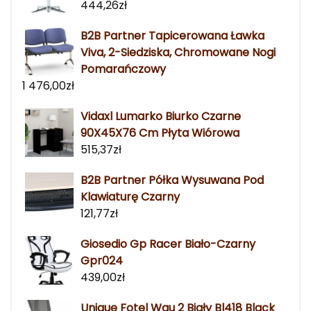
444,26
zł
B2B Partner Tapicerowana Ławka
Viva, 2-Siedziska, Chromowane Nogi
Pomarańczowy
1 476,00
zł
Vidaxl Lumarko Biurko Czarne
90X45X76 Cm Płyta Wiórowa
515,37
zł
B2B Partner Półka Wysuwana Pod
Klawiaturę Czarny
121,77
zł
Giosedio Gp Racer Biało-Czarny
Gpr024
439,00
zł
Unique Fotel Wau 2 Biały Bl418 Black