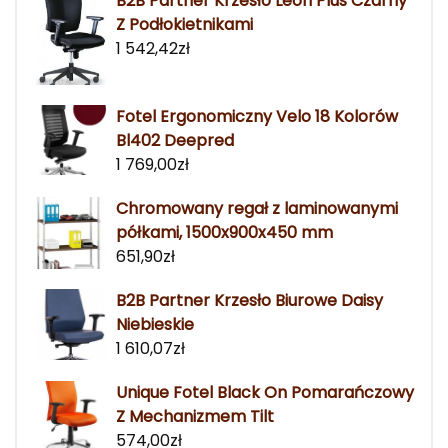
B2B Partner Krzesło Leon Plus Czarny
Z Podłokietnikami
1 542,42
zł
Fotel Ergonomiczny Velo 18 Kolorów
Bl402 Deepred
1 769,00
zł
Chromowany regał z laminowanymi
półkami, 1500x900x450 mm
651,90
zł
B2B Partner Krzesło Biurowe Daisy
Niebieskie
1 610,07
zł
Unique Fotel Black On Pomarańczowy
Z Mechanizmem Tilt
574,00
zł