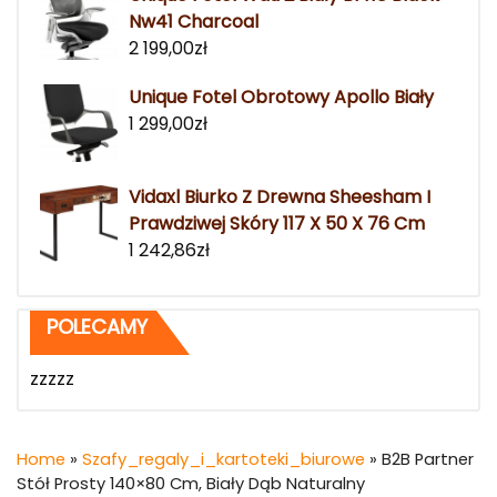
Nw41 Charcoal
2 199,00
zł
Unique Fotel Obrotowy Apollo Biały
1 299,00
zł
Vidaxl Biurko Z Drewna Sheesham I
Prawdziwej Skóry 117 X 50 X 76 Cm
1 242,86
zł
POLECAMY
zzzzz
Home
»
Szafy_regaly_i_kartoteki_biurowe
» B2B Partner
Stół Prosty 140×80 Cm, Biały Dąb Naturalny