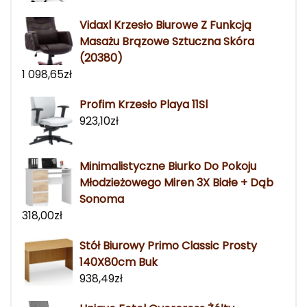
Vidaxl Krzesło Biurowe Z Funkcją
Masażu Brązowe Sztuczna Skóra
(20380)
1 098,65
zł
Profim Krzesło Playa 11Sl
923,10
zł
Minimalistyczne Biurko Do Pokoju
Młodzieżowego Miren 3X Białe + Dąb
Sonoma
318,00
zł
Stół Biurowy Primo Classic Prosty
140X80cm Buk
938,49
zł