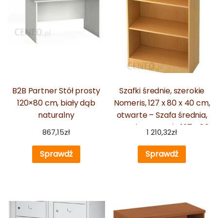
B2B Partner Stół prosty
Szafki średnie, szerokie
120×80 cm, biały dąb
Nomeris, 127 x 80 x 40 cm,
naturalny
otwarte – Szafa średnia,
szeroka Nomeris, 127 x 80
867,15
zł
1 210,32
zł
x 40 cm, otwarta, dekor
buk
Sprawdź
Sprawdź