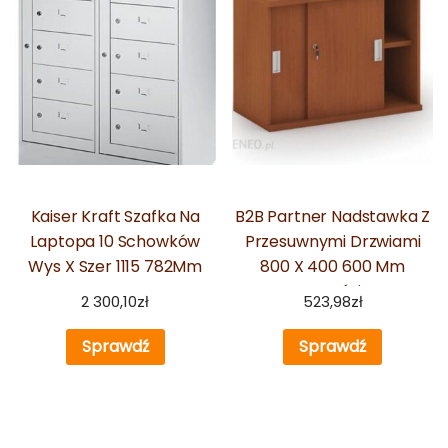
Kaiser Kraft Szafka Na
B2B Partner Nadstawka Z
Laptopa 10 Schowków
Przesuwnymi Drzwiami
Wys X Szer 1115 782Mm
800 X 400 600 Mm
Czereśnia
2 300,10
zł
523,98
zł
Sprawdź
Sprawdź