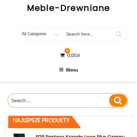
Skip
Meble-Drewniane
to
content
Search
for
0
0,00
zł
Menu
Search
Search
for:
NAJLEPSZE PRODUKTY