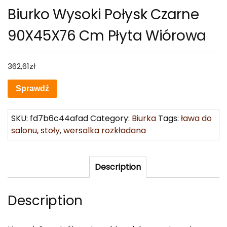
Biurko Wysoki Połysk Czarne
90X45X76 Cm Płyta Wiórowa
362,61
zł
Sprawdź
SKU:
fd7b6c44afad
Category:
Biurka
Tags:
ława do
salonu
,
stoły
,
wersalka rozkładana
Description
Description