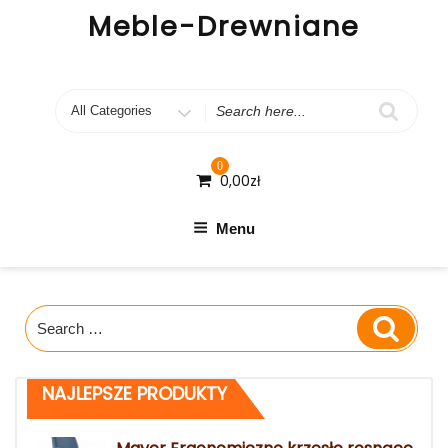
Skip
Meble-Drewniane
to
content
Search
for
0
0,00
zł
Menu
Search
Search
for:
NAJLEPSZE PRODUKTY