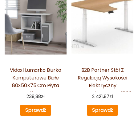
Vidaxl Lumarko Biurko
B2B Partner Stół Z
Komputerowe Białe
Regulacją Wysokości
80X50X75 Cm Płyta
Elektryczny
Wiórowa
Ergonomiczny Lewy 1800
238,88
zł
2 421,87
zł
x 1200
Sprawdź
Sprawdź