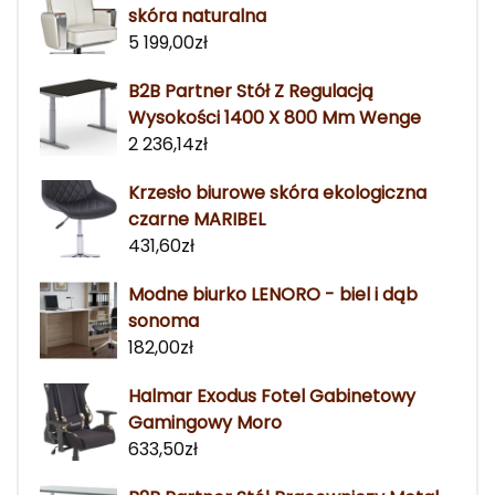
skóra naturalna
5 199,00
zł
B2B Partner Stół Z Regulacją
Wysokości 1400 X 800 Mm Wenge
2 236,14
zł
Krzesło biurowe skóra ekologiczna
czarne MARIBEL
431,60
zł
Modne biurko LENORO - biel i dąb
sonoma
182,00
zł
Halmar Exodus Fotel Gabinetowy
Gamingowy Moro
633,50
zł