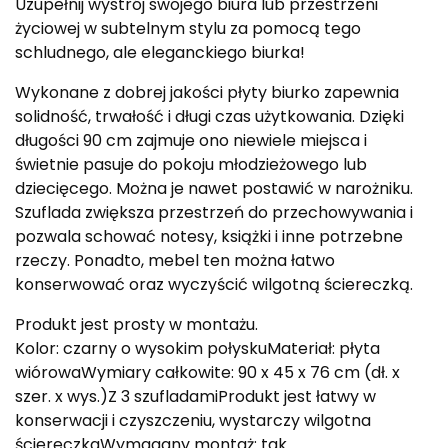
Uzupełnij wystrój swojego biura lub przestrzeni
życiowej w subtelnym stylu za pomocą tego
schludnego, ale eleganckiego biurka!
Wykonane z dobrej jakości płyty biurko zapewnia
solidność, trwałość i długi czas użytkowania. Dzięki
długości 90 cm zajmuje ono niewiele miejsca i
świetnie pasuje do pokoju młodzieżowego lub
dziecięcego. Można je nawet postawić w narożniku.
Szuflada zwiększa przestrzeń do przechowywania i
pozwala schować notesy, książki i inne potrzebne
rzeczy. Ponadto, mebel ten można łatwo
konserwować oraz wyczyścić wilgotną ściereczką.
Produkt jest prosty w montażu.
Kolor: czarny o wysokim połyskuMateriał: płyta
wiórowaWymiary całkowite: 90 x 45 x 76 cm (dł. x
szer. x wys.)Z 3 szufladamiProdukt jest łatwy w
konserwacji i czyszczeniu, wystarczy wilgotna
ściereczkaWymagany montaż: tak