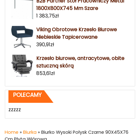
B2B Partner Stół Pracowniczy Metal
1800X800X745 Mm Szare
1 383,75
zł
Viking Obrotowe Krzesło Biurowe
Niebieskie Tapicerowane
390,91
zł
Krzesło biurowe, antracytowe, obite
sztuczną skórą
853,61
zł
POLECAMY
zzzzz
Home
»
Biurka
» Biurko Wysoki Połysk Czarne 90X45X76
Cm Płyta Wiórowa