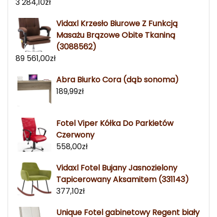
3 284,10
zł
Vidaxl Krzesło Biurowe Z Funkcją
Masażu Brązowe Obite Tkaniną
(3088562)
89 561,00
zł
Abra Biurko Cora (dąb sonoma)
189,99
zł
Fotel Viper Kółka Do Parkietów
Czerwony
558,00
zł
Vidaxl Fotel Bujany Jasnozielony
Tapicerowany Aksamitem (331143)
377,10
zł
Unique Fotel gabinetowy Regent biały