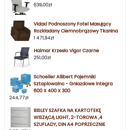
639,00
zł
Vidaxl Podnoszony Fotel Masujący
Rozkładany Ciemnobrązowy Tkanina
1 471,94
zł
Halmar Krzesło Vigor Czarne
251,00
zł
Schoeller Allibert Pojemniki
Sztaplowalno - Gniazdowe Integra
600 X 400 X 300
244,77
zł
BISLEY SZAFKA NA KARTOTEKĘ
WISZĄCĄ LIGHT, 2-TOROWA ,4
SZUFLADY, DIN A4 POPRZECZNIE