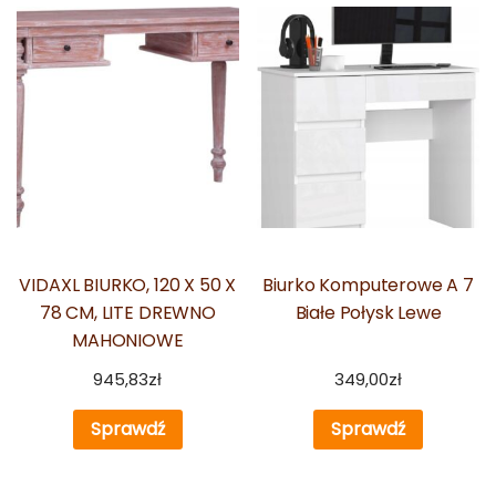
VIDAXL BIURKO, 120 X 50 X
Biurko Komputerowe A 7
78 CM, LITE DREWNO
Białe Połysk Lewe
MAHONIOWE
945,83
zł
349,00
zł
Sprawdź
Sprawdź