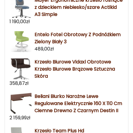
Mayer Ergonomiczne krzesło rosnące
z dzieckiem niebiesko/szare Actikid
A3 Simple
1 190,00
zł
Entelo Fotel Obrotowy Z Podnóżkiem
Zielony Biały 3
489,00
zł
Krzesło Biurowe Vidaxl Obrotowe
Krzesło Biurowe Brązowe Sztuczna
Skóra
358,87
zł
Beliani Biurko Narożne Lewe
Regulowane Elektrycznie 160 X 110 Cm
Ciemne Drewno Z Czarnym Destin II
2 159,99
zł
Krzesło Team Plus Hd