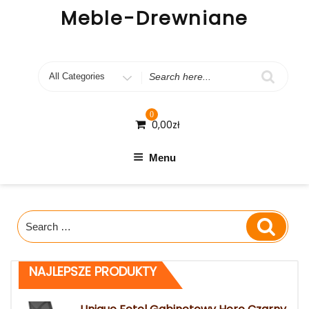
Skip
Meble-Drewniane
to
content
Search
for
0
0,00
zł
Menu
Search
Search
for:
NAJLEPSZE PRODUKTY