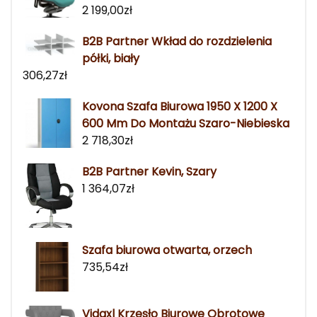
2 199,00
zł
B2B Partner Wkład do rozdzielenia
półki, biały
306,27
zł
Kovona Szafa Biurowa 1950 X 1200 X
600 Mm Do Montażu Szaro-Niebieska
2 718,30
zł
B2B Partner Kevin, Szary
1 364,07
zł
Szafa biurowa otwarta, orzech
735,54
zł
Vidaxl Krzesło Biurowe Obrotowe