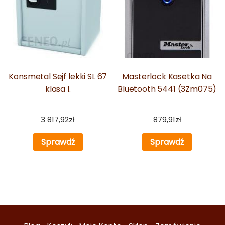
Konsmetal Sejf lekki SL 67
Masterlock Kasetka Na
klasa I.
Bluetooth 5441 (3Zm075)
3 817,92
zł
879,91
zł
Sprawdź
Sprawdź