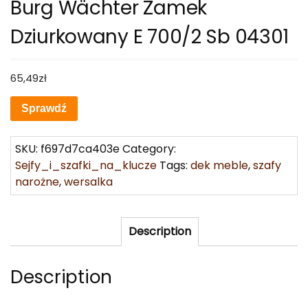
Burg Wächter Zamek
Dziurkowany E 700/2 Sb 04301
65,49
zł
Sprawdź
SKU:
f697d7ca403e
Category:
Sejfy_i_szafki_na_klucze
Tags:
dek meble
,
szafy
narożne
,
wersalka
Description
Description