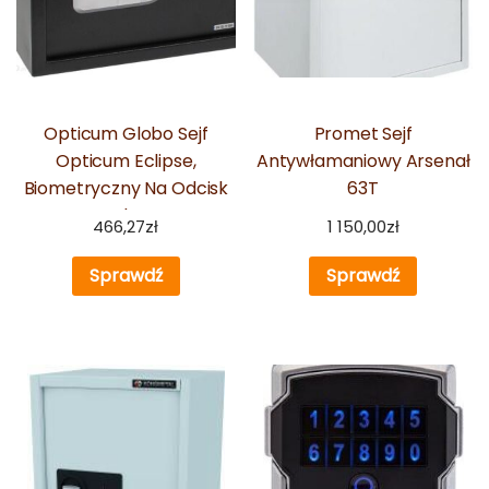
Opticum Globo Sejf
Promet Sejf
Opticum Eclipse,
Antywłamaniowy Arsenał
Biometryczny Na Odcisk
63T
Palca
466,27
zł
1 150,00
zł
Sprawdź
Sprawdź