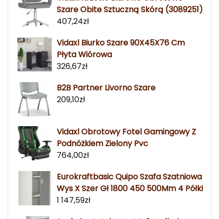
Szare Obite Sztuczną Skórą (3089251)
407,24
zł
Vidaxl Biurko Szare 90X45X76 Cm
Płyta Wiórowa
326,67
zł
B2B Partner Livorno Szare
209,10
zł
Vidaxl Obrotowy Fotel Gamingowy Z
Podnóżkiem Zielony Pvc
764,00
zł
Eurokraftbasic Quipo Szafa Szatniowa
Wys X Szer Gł 1800 450 500Mm 4 Półki
1 147,59
zł