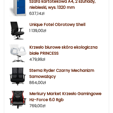
Szafa kartotekowa A4, 2 szuflady,
niebieski, wys. 1320 mm
637,14
zł
Unique Fotel Obrotowy Shell
1 139,00
zł
Krzesło biurowe skóra ekologiczna
białe PRINCESS
479,99
zł
Stema Ryder Czarny Mechanizm
Samoważący
864,00
zł
Merkury Market Krzesło Gamingowe
Hz-Force 6.0 Rgb
769,00
zł