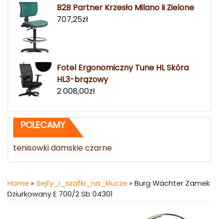
B2B Partner Krzesło Milano Ii Zielone
707,25
zł
Fotel Ergonomiczny Tune HL Skóra
HL3-brązowy
2 008,00
zł
POLECAMY
tenisowki damskie czarne
Home
»
Sejfy_i_szafki_na_klucze
» Burg Wächter Zamek
Dziurkowany E 700/2 Sb 04301