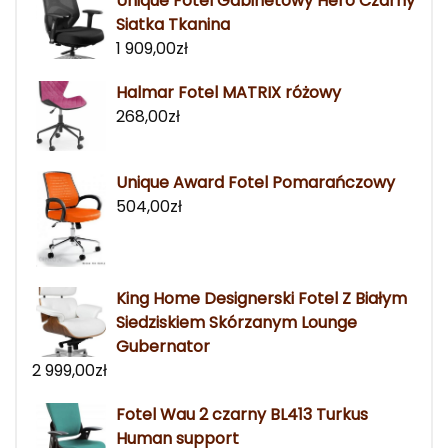
Unique Fotel Gabinetowy Hero Czarny
Siatka Tkanina
1 909,00
zł
Halmar Fotel MATRIX różowy
268,00
zł
Unique Award Fotel Pomarańczowy
504,00
zł
King Home Designerski Fotel Z Białym
Siedziskiem Skórzanym Lounge
Gubernator
2 999,00
zł
Fotel Wau 2 czarny BL413 Turkus
Human support