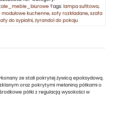
tale_meble_biurowe
Tags:
lampa sufitowa
,
 modułowe kuchenne
,
sofy rozkładane
,
szafa
zafy do sypialni
,
żyrandol do pokoju
ykonany ze stali pokrytej żywicą epoksydową.
zklanym oraz pokrytymi melaniną półkami o
środkowe półki z regulacją wysokości w