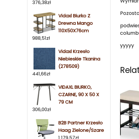
Wymiary
376,38
zł
Pozost
Vidaxl Biurko Z
Drewna Mango
podwies
110X50X76cm
columbu
988,51
zł
yyyyy
Vidaxl Krzesło
Niebieskie Tkanina
(278509)
Rela
441,66
zł
VIDAXL BIURKO,
CZARNE, 90 X 50 X
79 CM
306,00
zł
B2B Partner Krzesło
Haag Zielone/Szare
1 179,57
zł