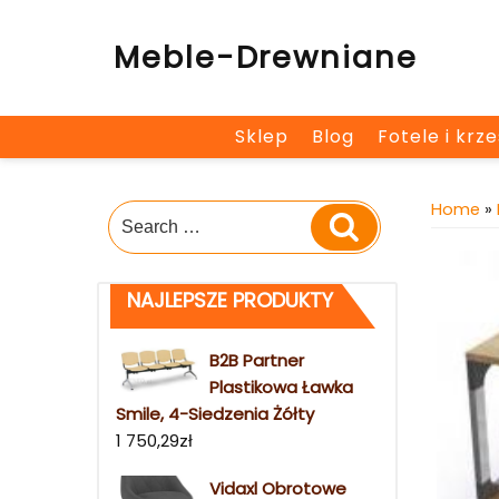
Skip
to
Meble-Drewniane
content
Sklep
Blog
Fotele i krz
Home
»
Search
Search
for:
NAJLEPSZE PRODUKTY
B2B Partner
Plastikowa Ławka
Smile, 4-Siedzenia Żółty
1 750,29
zł
Vidaxl Obrotowe