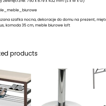
 zewnętrzne: 750 x 879 x 432 mm (S x W x G)
ale_meble_biurowe
zana szafka nocna, dekoracje do domu na prezent, miętow
s, komoda 35 cm, meble biurowe loft
ted products