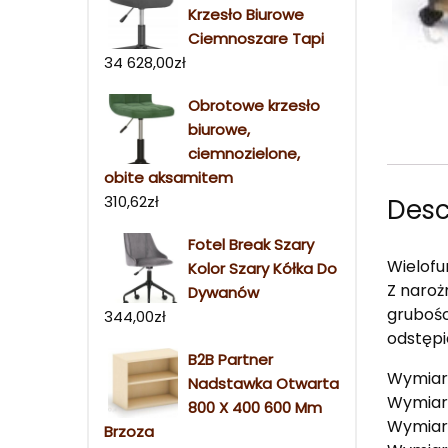
Krzesło Biurowe
Ciemnoszare Tapi
34 628,00
zł
Obrotowe krzesło
biurowe,
ciemnozielone,
obite aksamitem
310,62
zł
Desc
Fotel Break Szary
Wielofu
Kolor Szary Kółka Do
Z naroż
Dywanów
grubośc
344,00
zł
odstępi
B2B Partner
Wymiary
Nadstawka Otwarta
Wymiary
800 X 400 600 Mm
Wymiary
Brzoza