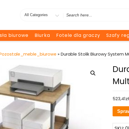
Search
for
esła biurowe
Biurka
Fotele dla graczy
Szafy reg
Pozostale_meble_biurowe
» Durable Stolik Biurowy System Mu
Dur
Mult
523,41
z
Spra
SKU:
0