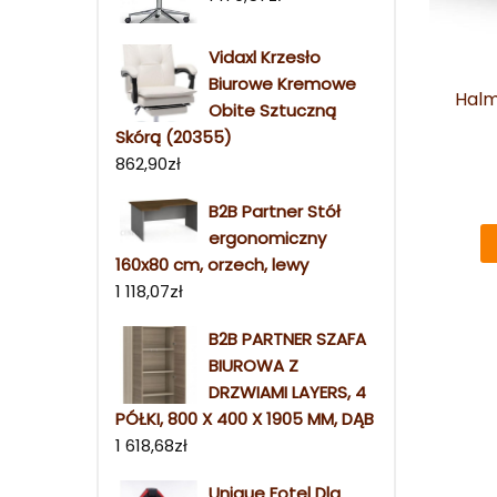
Vidaxl Krzesło
Biurowe Kremowe
Halm
Obite Sztuczną
Skórą (20355)
862,90
zł
B2B Partner Stół
ergonomiczny
160x80 cm, orzech, lewy
1 118,07
zł
B2B PARTNER SZAFA
BIUROWA Z
DRZWIAMI LAYERS, 4
PÓŁKI, 800 X 400 X 1905 MM, DĄB
1 618,68
zł
Unique Fotel Dla