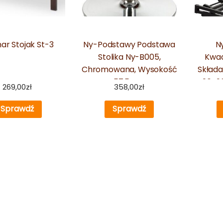
ar Stojak St-3
Ny-Podstawy Podstawa
N
Stolika Ny-B005,
Kwad
Chromowana, Wysokość
Składa
57,5 Cm
96X96
269,00
zł
358,00
zł
Sprawdź
Sprawdź