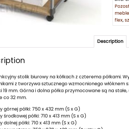
Pozos
meble
flex
,
s
Description
ription
nkcyjny stolik biurowy na kółkach z czterema półkami. W
nikami z tworzywa sztucznego wzmocnionego włóknem s
i 19 mm. Górna i dolna półka przymocowane są na stałe, 
e co 32 mm.
 górnej półki: 750 x 432 mm (S x G)
 środkowej półki: 710 x 413 mm (S x G)
 dolnej półki: 710 x 413 mm (S x G)