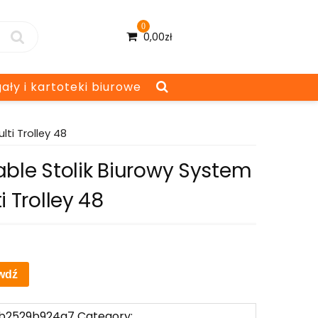
0
0,00
zł
ały i kartoteki biurowe
lti Trolley 48
able Stolik Biurowy System
i Trolley 48
ł
wdź
b2529b924a7
Category: