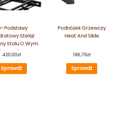
y-Podstawy
Podnóżek Grzewczy
ratowy Stelaż
Heat And Slide
ny Stołu O Wym.
 Cm – 2 Kolory
420,00
zł
196,79
zł
Sprawdź
Sprawdź