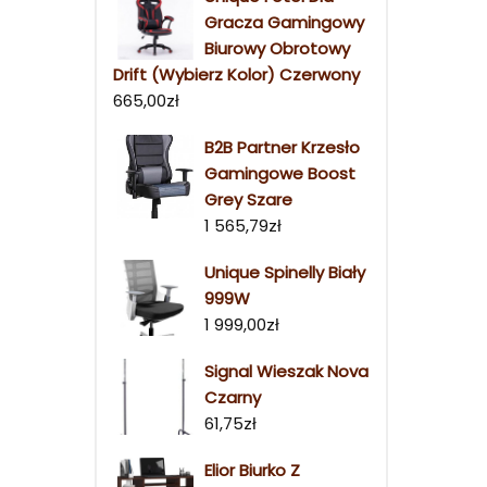
Gracza Gamingowy
Biurowy Obrotowy
Drift (Wybierz Kolor) Czerwony
665,00
zł
B2B Partner Krzesło
Gamingowe Boost
Grey Szare
1 565,79
zł
Unique Spinelly Biały
999W
1 999,00
zł
Signal Wieszak Nova
Czarny
61,75
zł
Elior Biurko Z