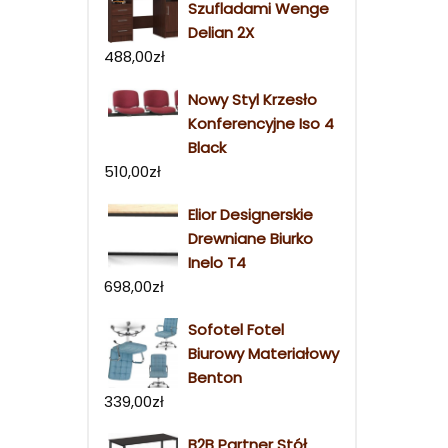
Szufladami Wenge
Delian 2X
488,00
zł
Nowy Styl Krzesło
Konferencyjne Iso 4
Black
510,00
zł
Elior Designerskie
Drewniane Biurko
Inelo T4
698,00
zł
Sofotel Fotel
Biurowy Materiałowy
Benton
339,00
zł
B2B Partner Stół