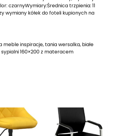
or: czarnyWymiary:Średnica trzpienia: 11
 wymiany kółek do foteli kupionych na
a meble inspiracje, tania wersalka, białe
o sypialni 160×200 z materacem