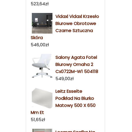
523,64
zł
Vidaxl Vidaxl Krzesło
Biurowe Obrotowe
Czarne Sztuczna
Skóra
546,00
zł
Salony Agata Fotel
Biurowy Omaha 2
Cx0722M-W1 504118
549,00
zł
Leitz Esselte
Podkład Na Biurko
Matowy 500 X 650
Mm Et
51,65
zł