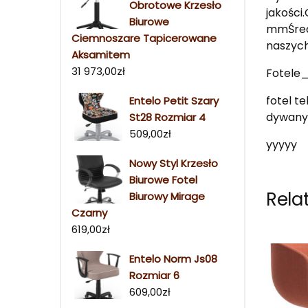
Obrotowe Krzesło
jakości
Biurowe
mmŚredn
Ciemnoszare Tapicerowane
naszych
Aksamitem
31 973,00
zł
Fotele
fotel t
Entelo Petit Szary
dywany,
St28 Rozmiar 4
509,00
zł
yyyyy
Nowy Styl Krzesło
Biurowe Fotel
Rela
Biurowy Mirage
Czarny
619,00
zł
Entelo Norm Js08
Rozmiar 6
609,00
zł