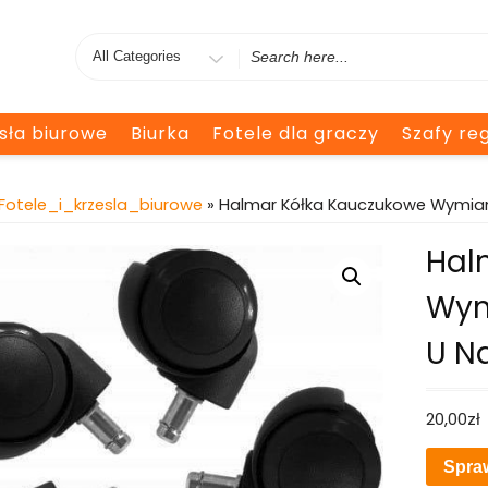
Search
for
esła biurowe
Biurka
Fotele dla graczy
Szafy reg
Fotele_i_krzesla_biurowe
» Halmar Kółka Kauczukowe Wymian
Hal
Wym
U N
20,00
zł
Spra