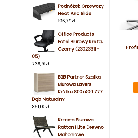
Podnóżek Grzewczy
Heat And Slide
196,79
zł
Office Products
Fotel Biurowy Kreta,
Profi
Czarny (23023311-
05)
738,91
zł
B2B Partner Szafka
Biurowa Layers
Krótka 800x400 777
Dąb Naturalny
861,00
zł
Krzesło Biurowe
Rattan I Lite Drewno
Mahoniowe