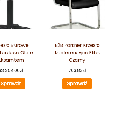
zesło Biurowe
B2B Partner Krzesło
tardowe Obite
Konferencyjne Elite,
Aksamitem
Czarny
33 354,00
zł
763,83
zł
Sprawdź
Sprawdź