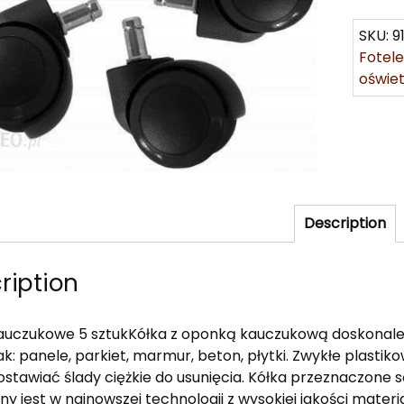
SKU:
9
Fotel
oświet
Description
ription
auczukowe 5 sztukKółka z oponką kauczukową doskonale
jak: panele, parkiet, marmur, beton, płytki. Zwykłe plas
ostawiać ślady ciężkie do usunięcia. Kółka przeznaczone s
y jest w najnowszej technologii z wysokiej jakości materi