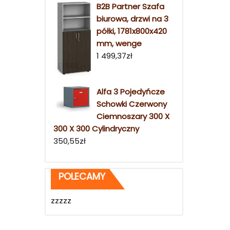
B2B Partner Szafa
biurowa, drzwi na 3
półki, 1781x800x420
mm, wenge
1 499,37
zł
Alfa 3 Pojedyńcze
Schowki Czerwony
Ciemnoszary 300 X
300 X 300 Cylindryczny
350,55
zł
POLECAMY
zzzzz