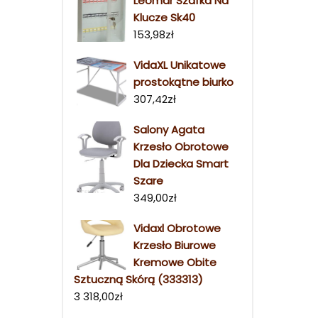
Leomar Szafka Na
Klucze Sk40
153,98
zł
VidaXL Unikatowe
prostokątne biurko
307,42
zł
Salony Agata
Krzesło Obrotowe
Dla Dziecka Smart
Szare
349,00
zł
Vidaxl Obrotowe
Krzesło Biurowe
Kremowe Obite
Sztuczną Skórą (333313)
3 318,00
zł