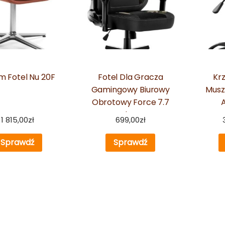
m Fotel Nu 20F
Fotel Dla Gracza
Kr
Gamingowy Biurowy
Musz
Obrotowy Force 7.7
Mesh Moro
1 815,00
zł
699,00
zł
Sprawdź
Sprawdź