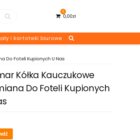
0
0,00
zł
ały i kartoteki biurowe
a Do Foteli Kupionych U Nas
mar Kółka Kauczukowe
iana Do Foteli Kupionych
as
wdź