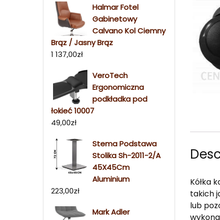
Halmar Fotel
Gabinetowy
Calvano Kol Ciemny
Brąz / Jasny Brąz
1 137,00
zł
VeroTech
Ergonomiczna
podkładka pod
łokieć 10007
49,00
zł
Stema Podstawa
Desc
Stolika Sh-2011-2/A
45X45Cm
Aluminium
Kółka k
223,00
zł
takich 
lub poz
Mark Adler
wykonan