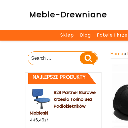
Skip
to
Meble-Drewniane
content
Sklep
Blog
Fotele i krz
Home
»
Search
Search
for:
NAJLEPSZE PRODUKTY
B2B Partner Biurowe
Krzesło Torino Bez
Podłokietników
Niebieski
446,49
zł