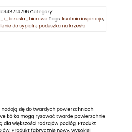
1b3487f4796
Category:
e_i_krzesla_biurowe
Tags:
kuchnia inspiracje
,
lenie do sypialni
,
poduszka na krzesło
 nadają się do twardych powierzchniach
tikowe kółka mogą rysować twarde powierzchnie
ą dla większości rodzajów podłóg. Produkt
ałów. Produkt fabrycznie nowy, wysokiej