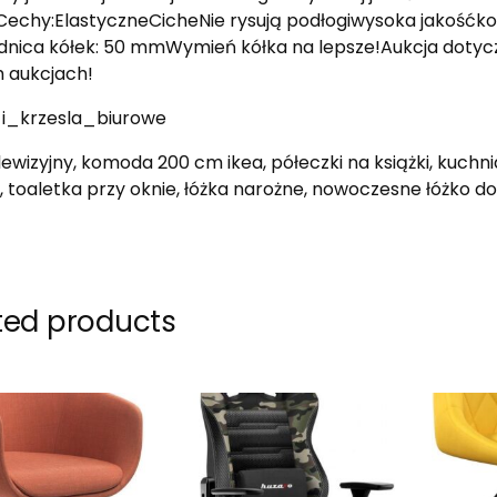
.Cechy:ElastyczneCicheNie rysują podłogiwysoka jakośćkol
ica kółek: 50 mmWymień kółka na lepsze!Aukcja dotyczy
 aukcjach!
_i_krzesla_biurowe
elewizyjny, komoda 200 cm ikea, półeczki na książki, kuchni
 toaletka przy oknie, łóżka narożne, nowoczesne łóżko d
ted products