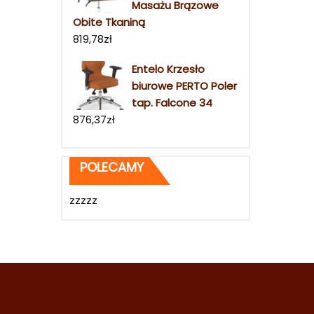
Masażu Brązowe
Obite Tkaniną
819,78
zł
Entelo Krzesło
biurowe PERTO Poler
tap. Falcone 34
876,37
zł
POLECAMY
zzzzz