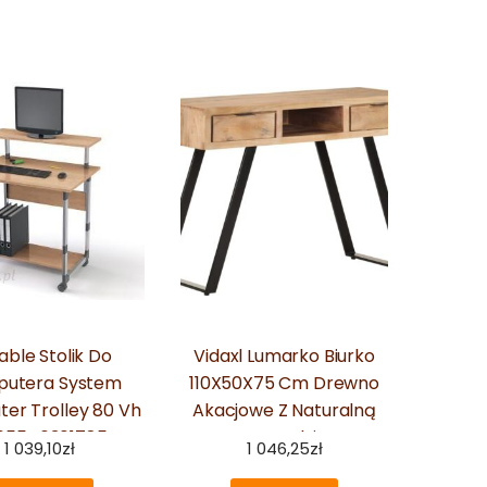
able Stolik Do
Vidaxl Lumarko Biurko
utera System
110X50X75 Cm Drewno
er Trolley 80 Vh
Akacjowe Z Naturalną
05546301785
Krawędzią
1 039,10
zł
1 046,25
zł