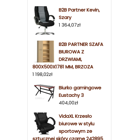
B2B Partner Kevin,
Szary
1 364,07
zł
B2B PARTNER SZAFA
BIUROWA Z
DRZWIAMI,
800X500X1781 MM, BRZOZA
1 198,02
zł
Biurko gamingowe
Eustachy 3
404,00
zł
VidaXL Krzesło
biurowe w stylu
sportowym ze
sztucznej skóry czarne 242895