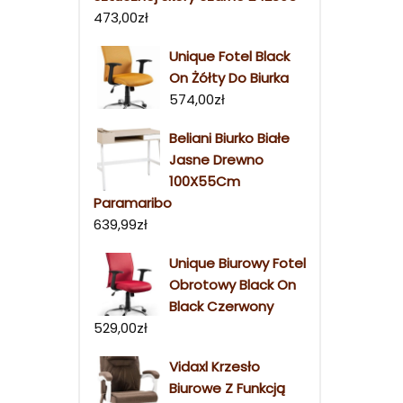
473,00
zł
Unique Fotel Black
On Żółty Do Biurka
574,00
zł
Beliani Biurko Białe
Jasne Drewno
100X55Cm
Paramaribo
639,99
zł
Unique Biurowy Fotel
Obrotowy Black On
Black Czerwony
529,00
zł
Vidaxl Krzesło
Biurowe Z Funkcją