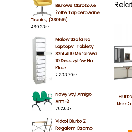
Rela
Biurowe Obrotowe
Żółte Tapicerowane
Tkaniną (330516)
469,33
zł
Malow Szafa Na
Laptopy I Tablety
Sznl 4110 Metalowa
10 Depozytów Na
Klucz
2 303,79
zł
Nowy Styl Amigo
Biurk
Arm-2
Narożn
702,00
zł
Vidaxl Biurko Z
Regałem Czarno-