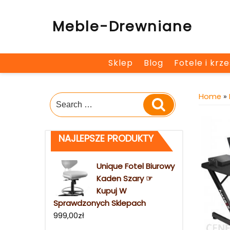
Skip
to
Meble-Drewniane
content
Sklep
Blog
Fotele i krz
Home
»
Search
Search
for:
NAJLEPSZE PRODUKTY
Unique Fotel Biurowy
Kaden Szary ☞
Kupuj W
Sprawdzonych Sklepach
999,00
zł