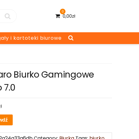
0
0,00
zł
ały i kartoteki biurowe
aro Biurko Gamingowe
 7.0
zł
wdź
2a24a33a6db
Category:
Biurka
Tags:
biurko
,