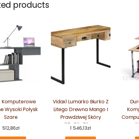
ted products
o Komputerowe
Vidaxl Lumarko Biurko Z
Dur
e Wysoki Połysk
Litego Drewna Mango I
Komp
Szare
Prawdziwej Skóry
Comput
117X50X76cm
40
512,86
zł
1 546,13
zł