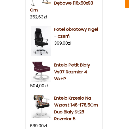
Dębowe 116x50x93
Cm
252,63
zł
Fotel obrotowy nigel
- czerń
369,00
zł
Entelo Petit Biały
Vs07 Rozmiar 4
Wk+P
504,00
zł
Entelo Krzesło Na
Wzrost 146-176,5Cm
Duo Biały St28
Rozmiar 5
689,00
zł