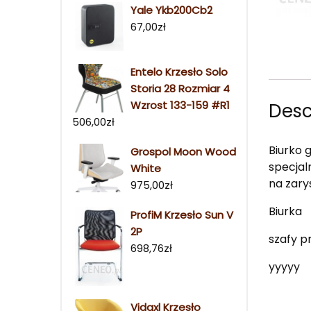
Yale Ykb200Cb2
67,00
zł
Entelo Krzesło Solo
Storia 28 Rozmiar 4
Wzrost 133-159 #R1
Desc
506,00
zł
Biurko 
Grospol Moon Wood
specjal
White
na zary
975,00
zł
Biurka
ProfiM Krzesło Sun V
2P
szafy p
698,76
zł
yyyyy
Vidaxl Krzesło