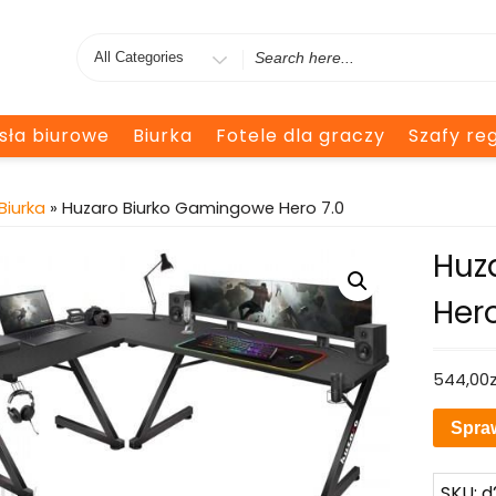
Search
for
esła biurowe
Biurka
Fotele dla graczy
Szafy reg
Biurka
» Huzaro Biurko Gamingowe Hero 7.0
Huz
Hero
544,00
Spra
SKU:
d