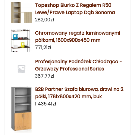
Topeshop Biurko Z Regałem R50
Lewe/Prawe Laptop Dąb Sonoma
282,00
zł
Chromowany regał z laminowanymi
półkami, 1800x900x450 mm
771,21
zł
Profesjonalny Podnóżek Chłodząco -
Grzewczy Professional Series
367,77
zł
B2B Partner Szafa biurowa, drzwi na 2
półki, 1781x800x420 mm, buk
1 435,41
zł