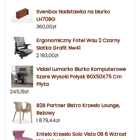
Svenbox Nadstawka na biurko
LH70BG
360,00
zł
Ergonomiczny Fotel Wau 2 Czarny
Siatka Grafit Nw41
2 193,00
zł
Vidaxl Lumarko Biurko Komputerowe
Szare Wysoki Połysk 80X50X75 Cm
Płyta
245,19
zł
B2B Partner Bistro Krzesło Lounge,
Beżowy
1 879,44
zł
Entelo Krzesło Solo Visto 08 6 Wzrost