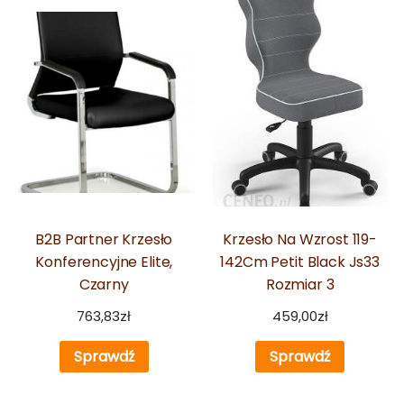
B2B Partner Krzesło
Krzesło Na Wzrost 119-
Konferencyjne Elite,
142Cm Petit Black Js33
Czarny
Rozmiar 3
763,83
zł
459,00
zł
Sprawdź
Sprawdź