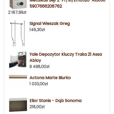
Metalkas Sejf 2-Pr/S1/Em3520-Al3030
5907666208762
2 187,99
zł
Signal Wieszak Greg
146,30
zł
Yale Depozytor Kluczy Traka 21 Assa
Abloy
9 498,00
zł
Actona Marte Biurko
1 033,00
zł
Elior Stanis - Dąb Sonoma
218,00
zł