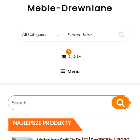
Skip
Meble-Drewniane
to
content
Search
for
0
0,00
zł
Menu
Search
Search
for:
NAJLEPSZE PRODUKTY