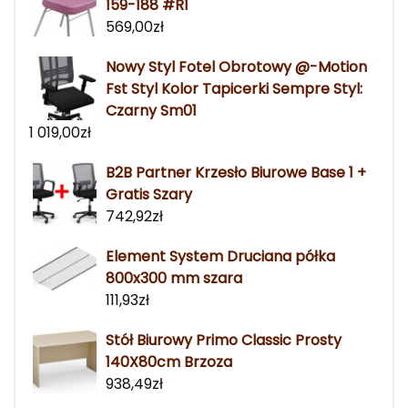
159-188 #R1
569,00
zł
Nowy Styl Fotel Obrotowy @-Motion
Fst Styl Kolor Tapicerki Sempre Styl:
Czarny Sm01
1 019,00
zł
B2B Partner Krzesło Biurowe Base 1 +
Gratis Szary
742,92
zł
Element System Druciana półka
800x300 mm szara
111,93
zł
Stół Biurowy Primo Classic Prosty
140X80cm Brzoza
938,49
zł