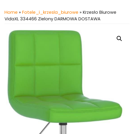
Home
»
Fotele_i_krzesla_biurowe
» Krzesło Biurowe
VidaXL 334466 Zielony DARMOWA DOSTAWA