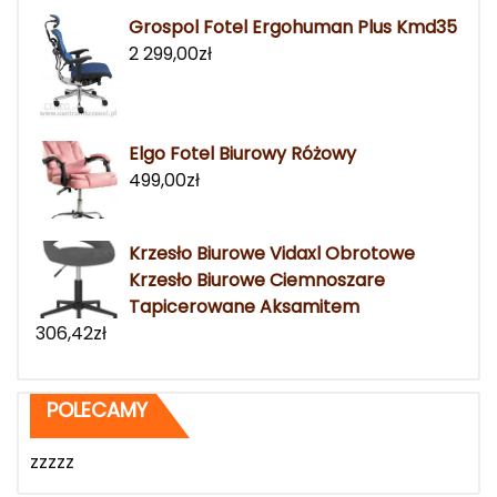
Grospol Fotel Ergohuman Plus Kmd35
2 299,00
zł
Elgo Fotel Biurowy Różowy
499,00
zł
Krzesło Biurowe Vidaxl Obrotowe
Krzesło Biurowe Ciemnoszare
Tapicerowane Aksamitem
306,42
zł
POLECAMY
zzzzz