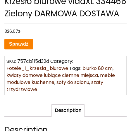
Krzesło biurowe vidaXL 334466
Zielony DARMOWA DOSTAWA
326,67
zł
Sprawdź
SKU:
757cb115d32d
Category:
Fotele_i_krzesla_biurowe
Tags:
biurko 80 cm
,
kwiaty domowe lubiące ciemne miejsca
,
meble
modułowe kuchenne
,
sofy do salonu
,
szafy
trzydrzwiowe
Description
Description