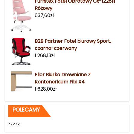
Furnitex Fotel Obrotowy Cx-1228H
Różowy
637,60
zł
B2B Partner Fotel biurowy Sport,
czarno-czerwony
1 268,13
zł
Elior Biurko Drewniane Z
Kontenerkiem Fibi X4
1 628,00
zł
POLECAMY
zzzzz