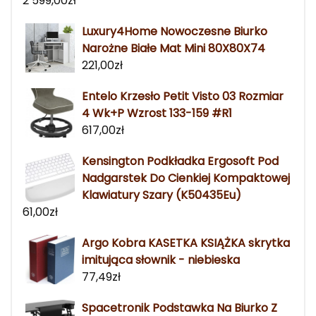
2 599,00
zł
Luxury4Home Nowoczesne Biurko
Narożne Białe Mat Mini 80X80X74
221,00
zł
Entelo Krzesło Petit Visto 03 Rozmiar
4 Wk+P Wzrost 133-159 #R1
617,00
zł
Kensington Podkładka Ergosoft Pod
Nadgarstek Do Cienkiej Kompaktowej
Klawiatury Szary (K50435Eu)
61,00
zł
Argo Kobra KASETKA KSIĄŻKA skrytka
imitująca słownik - niebieska
77,49
zł
Spacetronik Podstawka Na Biurko Z