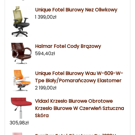
Unique Fotel Biurowy Nez Oliwkowy
1 399,00
zł
Halmar Fotel Cody Brązowy
594,40
zł
Unique Fotel Biurowy Wau W-609-W-
Tpe Biały/Pomarańczowy Elastomer
2 199,00
zł
Vidaxl Krzesło Biurowe Obrotowe
Krzesło Biurowe W Czerwień Sztuczna
Skóra
305,98
zł