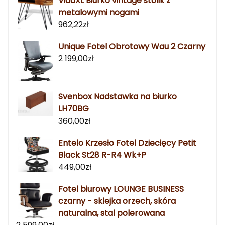
VidaXL Biurko vintage stolik z
metalowymi nogami
962,22
zł
Unique Fotel Obrotowy Wau 2 Czarny
2 199,00
zł
Svenbox Nadstawka na biurko
LH70BG
360,00
zł
Entelo Krzesło Fotel Dziecięcy Petit
Black St28 R-R4 Wk+P
449,00
zł
Fotel biurowy LOUNGE BUSINESS
czarny - sklejka orzech, skóra
naturalna, stal polerowana