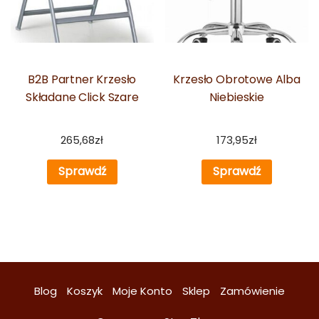
B2B Partner Krzesło
Krzesło Obrotowe Alba
Składane Click Szare
Niebieskie
265,68
zł
173,95
zł
Sprawdź
Sprawdź
Blog
Koszyk
Moje Konto
Sklep
Zamówienie