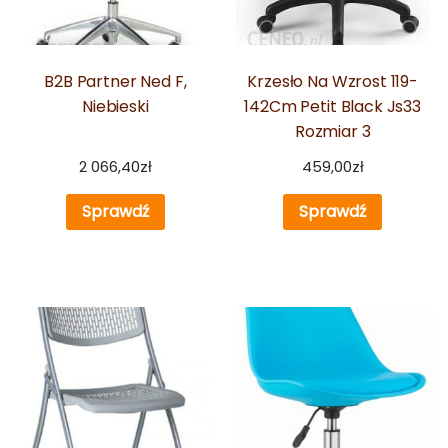
B2B Partner Ned F,
Krzesło Na Wzrost 119-
Niebieski
142Cm Petit Black Js33
Rozmiar 3
2 066,40
zł
459,00
zł
Sprawdź
Sprawdź