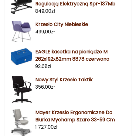
Regulacją Elektryczną Spr-137Mb
849,00
zł
Krzesło City Niebieskie
499,00
zł
EAGLE kasetka na pieniądze M
262x192x82mm 8878 czerwona
92,68
zł
Nowy Styl Krzesło Taktik
356,00
zł
Mayer Krzesło Ergonomiczne Do
Biurka Mychamp Szare 33-59 Cm
1 727,00
zł