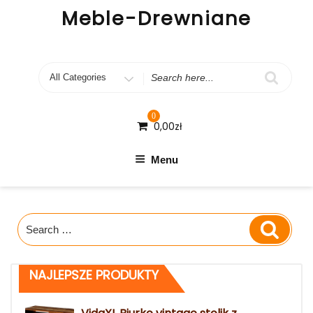
Skip
Meble-Drewniane
to
content
Search
for
0
0,00
zł
Menu
Search
Search
for:
NAJLEPSZE PRODUKTY