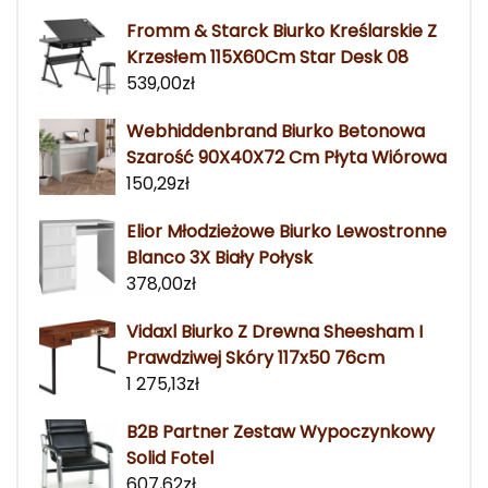
Fromm & Starck Biurko Kreślarskie Z
Krzesłem 115X60Cm Star Desk 08
539,00
zł
Webhiddenbrand Biurko Betonowa
Szarość 90X40X72 Cm Płyta Wiórowa
150,29
zł
Elior Młodzieżowe Biurko Lewostronne
Blanco 3X Biały Połysk
378,00
zł
Vidaxl Biurko Z Drewna Sheesham I
Prawdziwej Skóry 117x50 76cm
1 275,13
zł
B2B Partner Zestaw Wypoczynkowy
Solid Fotel
607,62
zł