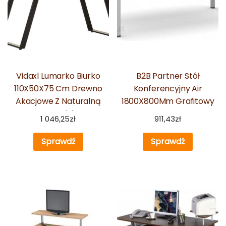
Vidaxl Lumarko Biurko
B2B Partner Stół
110X50X75 Cm Drewno
Konferencyjny Air
Akacjowe Z Naturalną
1800X800Mm Grafitowy
Krawędzią
1 046,25
zł
911,43
zł
Sprawdź
Sprawdź