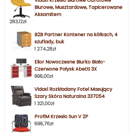
Vidaxl Krzesło Biurowe Obrotowe
Biurowe, Musztardowe, Tapicerowane
Aksamitem
283,12
zł
B2B Partner Kontener na kółkach, 4
szuflady, buk
1 274,28
zł
Elior Nowoczesne Biurko Biało-
Czerwone Połysk Abetti 3X
998,00
zł
Vidaxl Rozkładany Fotel Masujący
Szary Skóra Naturalna 337054
1 321,00
zł
ProfiM Krzesło Sun V 2P
698,76
zł