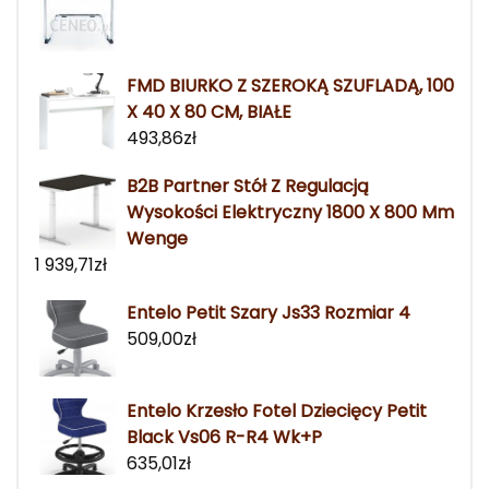
FMD BIURKO Z SZEROKĄ SZUFLADĄ, 100
X 40 X 80 CM, BIAŁE
493,86
zł
B2B Partner Stół Z Regulacją
Wysokości Elektryczny 1800 X 800 Mm
Wenge
1 939,71
zł
Entelo Petit Szary Js33 Rozmiar 4
509,00
zł
Entelo Krzesło Fotel Dziecięcy Petit
Black Vs06 R-R4 Wk+P
635,01
zł