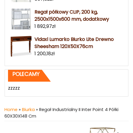
Regał półkowy CLIP, 200 kg,
2500x1500x600 mm, dodatkowy
1 892,97
zł
Vidaxl Lumarko Biurko Lite Drewno
Sheesham 120X50X76cm
1 200,18
zł
POLECAMY
zzzzz
Home
»
Biurka
» Regał Industrialny II Inter Point 4 Półki
60X30X148 Cm