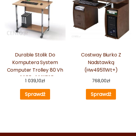
Durable Stolik Do
Costway Biurko Z
Komputera System
Nadstawką
Computer Trolley 80 Vh
(Hw49511Wt+)
4005546301785
1 039,10
zł
768,00
zł
Sprawdź
Sprawdź