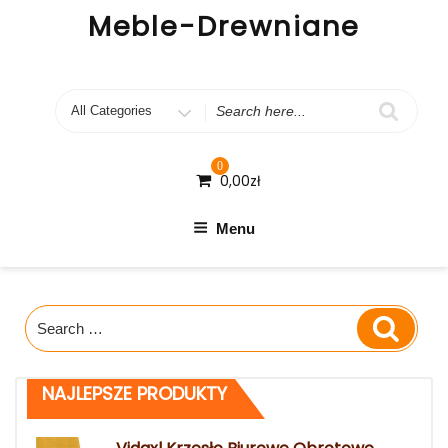
Skip
Meble-Drewniane
to
content
Search
for
0
0,00
zł
Menu
Search
Search
for:
NAJLEPSZE PRODUKTY