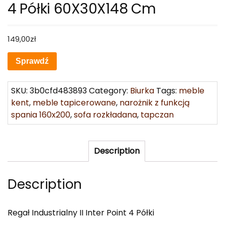
4 Półki 60X30X148 Cm
149,00
zł
Sprawdź
SKU:
3b0cfd483893
Category:
Biurka
Tags:
meble
kent
,
meble tapicerowane
,
narożnik z funkcją
spania 160x200
,
sofa rozkładana
,
tapczan
Description
Description
Regał Industrialny II Inter Point 4 Półki