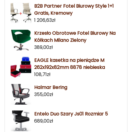
B2B Partner Fotel Biurowy Style 1+1
Gratis, Kremowy
1 206,63
zł
Krzesło Obrotowe Fotel Biurowy Na
Kółkach Milano Zielony
389,00
zł
EAGLE kasetka na pieniądze M
262x192x82mm 8878 niebieska
108,71
zł
Halmar Bering
355,00
zł
Entelo Duo Szary Js01 Rozmiar 5
689,00
zł