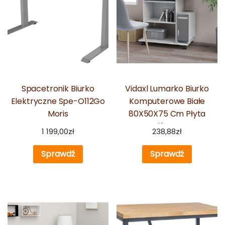
Spacetronik Biurko
Vidaxl Lumarko Biurko
Elektryczne Spe-O112Go
Komputerowe Białe
Moris
80X50X75 Cm Płyta
Wiórowa
1 199,00
zł
238,88
zł
Sprawdź
Sprawdź