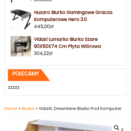
Huzaro Biurko Gamingowe Gracza
Komputerowe Hero 3.0
445,00
zł
Vidaxl Lumarko Biurko Szare
90X50X74 Cm Płyta Wiórowa
304,22
zł
POLECAMY
zzzzz
Home
»
Biurka
» VidaXL Drewniane Biurko Pod Komputer