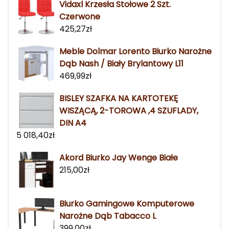
Vidaxl Krzesła Stołowe 2 Szt.
Czerwone
425,27
zł
Meble Dolmar Lorento Biurko Narożne
Dąb Nash / Biały Brylantowy L11
469,99
zł
BISLEY SZAFKA NA KARTOTEKĘ
WISZĄCĄ, 2-TOROWA ,4 SZUFLADY,
DIN A4
5 018,40
zł
Akord Biurko Jay Wenge Białe
215,00
zł
Biurko Gamingowe Komputerowe
Narożne Dąb Tabacco L
399,00
zł