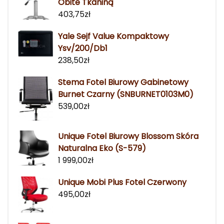
Obite Tkaniną
403,75
zł
Yale Sejf Value Kompaktowy
Ysv/200/Db1
238,50
zł
Stema Fotel Biurowy Gabinetowy
Burnet Czarny (SNBURNET0103M0)
539,00
zł
Unique Fotel Biurowy Blossom Skóra
Naturalna Eko (S-579)
1 999,00
zł
Unique Mobi Plus Fotel Czerwony
495,00
zł