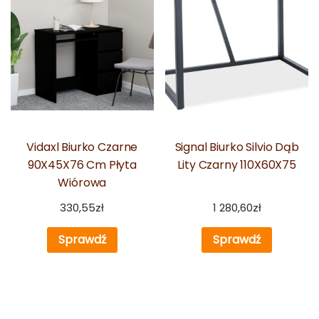
Vidaxl Biurko Czarne
Signal Biurko Silvio Dąb
90X45X76 Cm Płyta
Lity Czarny 110X60X75
Wiórowa
330,55
zł
1 280,60
zł
Sprawdź
Sprawdź