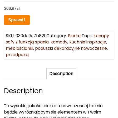
366,97
zł
Sprawdź
SKU:
030dc9c7b821
Category:
Biurka
Tags:
kanapy
sofy z funkcją spania
,
komody
,
kuchnie inspiracje
,
mebloscianki
,
poduszki dekoracyjne nowoczesne
,
przedpokój
Description
Description
To wysokiej jakości biurko o nowoczesnej formie
będzie wyróżniającym się elementem w Twoim