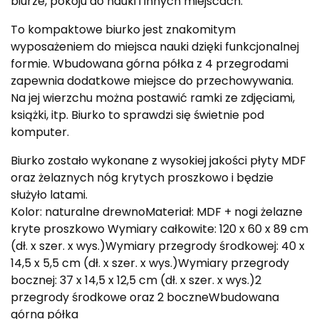
biurze, pokoju do nauki i innych miejscach.
To kompaktowe biurko jest znakomitym
wyposażeniem do miejsca nauki dzięki funkcjonalnej
formie. Wbudowana górna półka z 4 przegrodami
zapewnia dodatkowe miejsce do przechowywania.
Na jej wierzchu można postawić ramki ze zdjęciami,
książki, itp. Biurko to sprawdzi się świetnie pod
komputer.
Biurko zostało wykonane z wysokiej jakości płyty MDF
oraz żelaznych nóg krytych proszkowo i będzie
służyło latami.
Kolor: naturalne drewnoMateriał: MDF + nogi żelazne
kryte proszkowo Wymiary całkowite: 120 x 60 x 89 cm
(dł. x szer. x wys.)Wymiary przegrody środkowej: 40 x
14,5 x 5,5 cm (dł. x szer. x wys.)Wymiary przegrody
bocznej: 37 x 14,5 x 12,5 cm (dł. x szer. x wys.)2
przegrody środkowe oraz 2 boczneWbudowana
górna półka