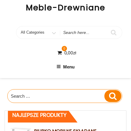
Skip
Meble-Drewniane
to
content
Search
for
0
0,00
zł
Menu
Search
Search
for:
NAJLEPSZE PRODUKTY