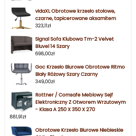
vidaXL Obrotowe krzesło stołowe,
czarne, tapicerowane aksamitem
323,11
zł
Signal Sofa Klubowa Tm-2 Velvet
Bluvel 14 Szary
698,00
zł
Goc Krzesło Biurowe Obrotowe Ritmo
Biały Różowy Szary Czarny
349,00
zł
Rottner / Comsafe Meblowy Sejf
Elektroniczny Z Otworem Wrzutowym
- Klasa A 250 X 350 X 270
881,91
zł
Obrotowe Krzesło Biurowe Niebieskie