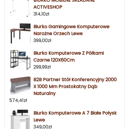
BIURKO MOBILNE SKŁADANE
ACTIVESHOP
314,10
zł
Biurko Gamingowe Komputerowe
Narożne Orzech Lewe
399,00
zł
Biurko Komputerowe Z Półkami
Czarne 120X60Cm
299,99
zł
B2B Partner Stół Konferencyjny 2000
X 1000 Mm Prostokatny Dąb
Naturalny
574,41
zł
Biurko Komputerowe A 7 Białe Połysk
Lewe
349,00
zł