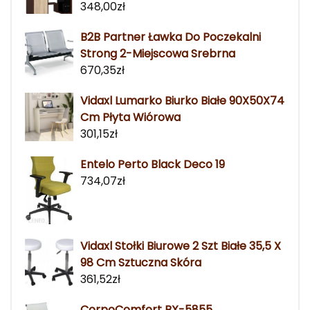
348,00
zł
B2B Partner Ławka Do Poczekalni
Strong 2-Miejscowa Srebrna
670,35
zł
Vidaxl Lumarko Biurko Białe 90X50X74
Cm Płyta Wiórowa
301,15
zł
Entelo Perto Black Deco 19
734,07
zł
Vidaxl Stołki Biurowe 2 Szt Białe 35,5 X
98 Cm Sztuczna Skóra
361,52
zł
CorpoComfort BX-5855