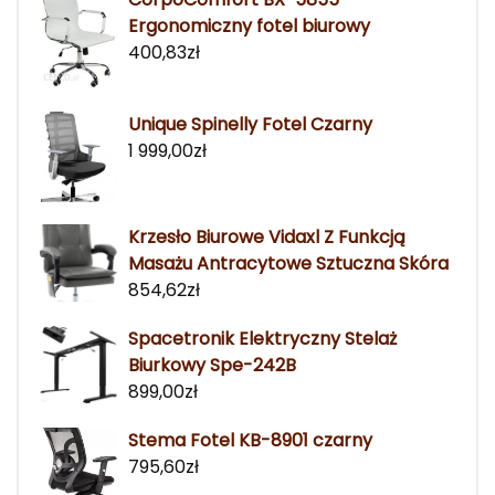
Ergonomiczny fotel biurowy
400,83
zł
Unique Spinelly Fotel Czarny
1 999,00
zł
Krzesło Biurowe Vidaxl Z Funkcją
Masażu Antracytowe Sztuczna Skóra
854,62
zł
Spacetronik Elektryczny Stelaż
Biurkowy Spe-242B
899,00
zł
Stema Fotel KB-8901 czarny
795,60
zł