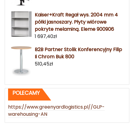
Kaiser+Kraft Regał wys. 2004 mm 4
półki jasnoszary. Płyty wiórowe
pokryte melaminą. Eleme 900906
1 697,40
zł
B2B Partner Stolik Konferencyjny Filip
Ii Chrom Buk 800
510,45
zł
POLECAMY
https://www.greenyardlogistics.pl//GLP-
warehousing-AN