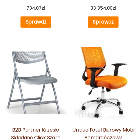
Ortopedyczne Fotel
734,07
zł
33 354,00
zł
Obrotowy Do Biurka
Sprawdź
Sprawdź
B2B Partner Krzesło
Unique Fotel Biurowy Mobi
Składane Click Szare
Pomarańczowy