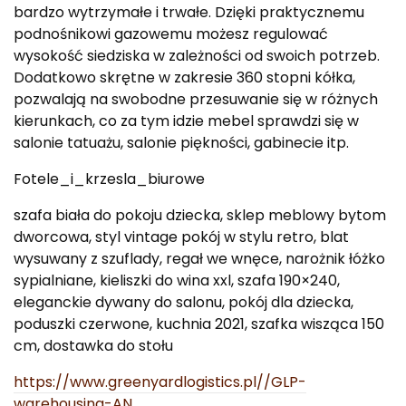
bardzo wytrzymałe i trwałe. Dzięki praktycznemu
podnośnikowi gazowemu możesz regulować
wysokość siedziska w zależności od swoich potrzeb.
Dodatkowo skrętne w zakresie 360 stopni kółka,
pozwalają na swobodne przesuwanie się w różnych
kierunkach, co za tym idzie mebel sprawdzi się w
salonie tatuażu, salonie piękności, gabinecie itp.
Fotele_i_krzesla_biurowe
szafa biała do pokoju dziecka, sklep meblowy bytom
dworcowa, styl vintage pokój w stylu retro, blat
wysuwany z szuflady, regał we wnęce, narożnik łóżko
sypialniane, kieliszki do wina xxl, szafa 190×240,
eleganckie dywany do salonu, pokój dla dziecka,
poduszki czerwone, kuchnia 2021, szafka wisząca 150
cm, dostawka do stołu
https://www.greenyardlogistics.pl//GLP-
warehousing-AN