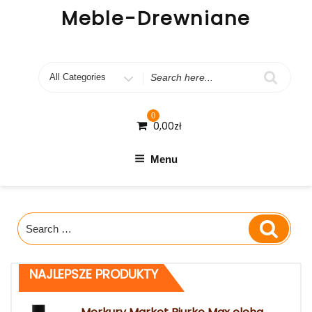
Skip
Meble-Drewniane
to
content
Search
for
0
0,00
zł
Menu
Search
Search
for:
NAJLEPSZE PRODUKTY