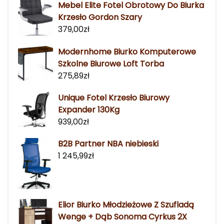
Mebel Elite Fotel Obrotowy Do Biurka
Krzesło Gordon Szary
379,00
zł
Modernhome Biurko Komputerowe
Szkolne Biurowe Loft Torba
275,89
zł
Unique Fotel Krzesło Biurowy
Expander 130Kg
939,00
zł
B2B Partner NBA niebieski
1 245,99
zł
Elior Biurko Młodzieżowe Z Szufladą
Wenge + Dąb Sonoma Cyrkus 2X