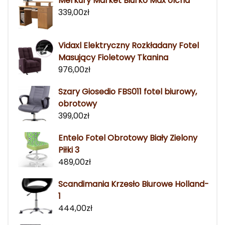
Merkury Market Biurko Max olcha
339,00
zł
Vidaxl Elektryczny Rozkładany Fotel
Masujący Fioletowy Tkanina
976,00
zł
Szary Giosedio FBS011 fotel biurowy,
obrotowy
399,00
zł
Entelo Fotel Obrotowy Biały Zielony
Piłki 3
489,00
zł
Scandimania Krzesło Biurowe Holland-
1
444,00
zł