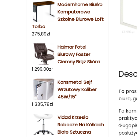
Modernhome Biurko
Komputerowe
Szkolne Biurowe Loft
Torba
275,89
zł
Halmar Fotel
Biurowy Foster
Ciemny Brąz Skóra
1 299,00
zł
Desc
Konsmetal Sejf
Wrzutowy Koliber
To pros
45W/15"
biura, g
1 335,78
zł
To komp
Vidaxl Krzesło
praktyc
Robocze Na Kółkach
długopi
Białe Sztuczna
posłużyć