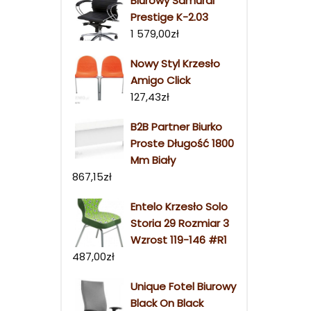
Biurowy Samurai
Prestige K-2.03
1 579,00
zł
Nowy Styl Krzesło
Amigo Click
127,43
zł
B2B Partner Biurko
Proste Długość 1800
Mm Biały
867,15
zł
Entelo Krzesło Solo
Storia 29 Rozmiar 3
Wzrost 119-146 #R1
487,00
zł
Unique Fotel Biurowy
Black On Black