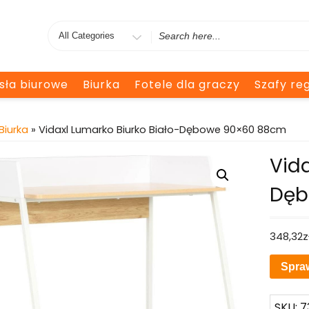
Search
for
esła biurowe
Biurka
Fotele dla graczy
Szafy reg
Biurka
» Vidaxl Lumarko Biurko Biało-Dębowe 90×60 88cm
Vida
Dęb
348,32
z
Spra
SKU:
7