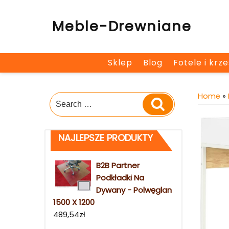
Skip
to
Meble-Drewniane
content
Sklep
Blog
Fotele i krz
Home
»
Search
Search
for:
NAJLEPSZE PRODUKTY
B2B Partner
Podkładki Na
Dywany - Polwęglan
1500 X 1200
489,54
zł