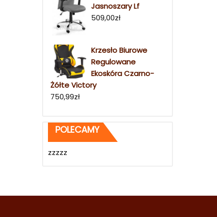
Jasnoszary Lf
509,00
zł
Krzesło Biurowe
Regulowane
Ekoskóra Czarno-
Żółte Victory
750,99
zł
POLECAMY
zzzzz