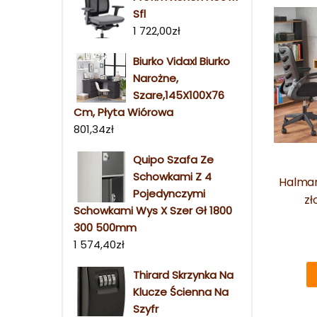
Sfl
1 722,00
zł
Biurko Vidaxl Biurko
Narożne,
Szare,145X100X76
Cm, Płyta Wiórowa
801,34
zł
Quipo Szafa Ze
Schowkami Z 4
Halmar
Pojedynczymi
zł
Schowkami Wys X Szer Gł 1800
300 500mm
1 574,40
zł
Thirard Skrzynka Na
Klucze Ścienna Na
Szyfr