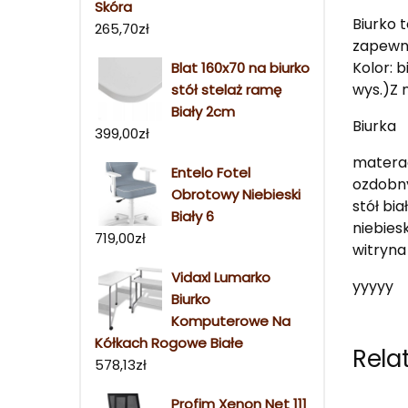
Skóra
Biurko 
265,70
zł
zapewni
Kolor: 
Blat 160x70 na biurko
wys.)Z 
stół stelaż ramę
Biały 2cm
Biurka
399,00
zł
materac
Entelo Fotel
ozdobny
Obrotowy Niebieski
stół bi
Biały 6
niebiesk
719,00
zł
witryna
Vidaxl Lumarko
yyyyy
Biurko
Komputerowe Na
Kółkach Rogowe Białe
Rela
578,13
zł
Profim Xenon Net 111