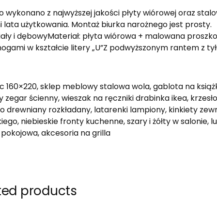
to wykonano z najwyższej jakości płyty wiórowej oraz s
 lata użytkowania. Montaż biurka narożnego jest prosty.
biały i dębowyMateriał: płyta wiórowa + malowana proszkow
nogami w kształcie litery „U”Z podwyższonym rantem z tył
 160×220, sklep meblowy stalowa wola, gablota na książk
 zegar ścienny, wieszak na ręczniki drabinka ikea, krzesło
ało drewniany rozkładany, latarenki lampiony, kinkiety zew
iego, niebieskie fronty kuchenne, szary i żółty w salonie, 
 pokojowa, akcesoria na grilla
ted products