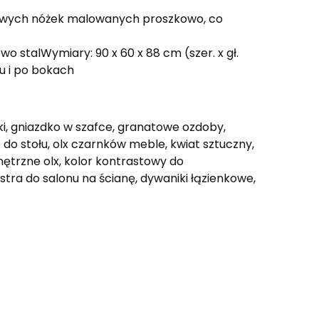
talowych nóżek malowanych proszkowo, co
o stalWymiary: 90 x 60 x 88 cm (szer. x gł.
u i po bokach
i, gniazdko w szafce, granatowe ozdoby,
 do stołu, olx czarnków meble, kwiat sztuczny,
nętrzne olx, kolor kontrastowy do
lustra do salonu na ścianę, dywaniki łązienkowe,