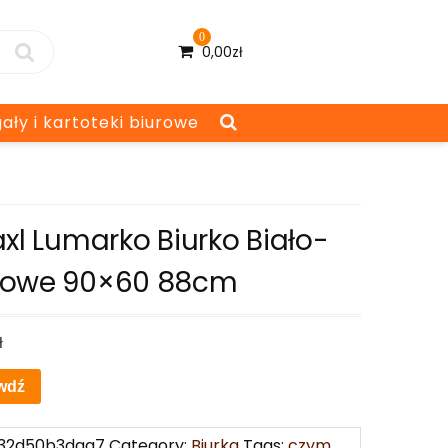
0
0,00
zł
ały i kartoteki biurowe
xl Lumarko Biurko Biało-
owe 90×60 88cm
ł
wdź
32d50b3daa7
Category:
Biurka
Tags:
czym