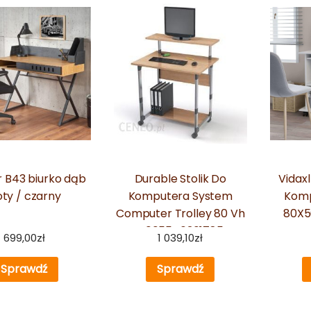
 B43 biurko dąb
Durable Stolik Do
Vidax
oty / czarny
Komputera System
Komp
Computer Trolley 80 Vh
80X5
4005546301785
699,00
zł
1 039,10
zł
Sprawdź
Sprawdź