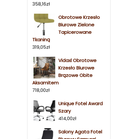
358,16
zł
Obrotowe Krzesło
Biurowe Zielone
Tapicerowane
Tkaniną
319,05
zł
Vidaxl Obrotowe
Krzesło Biurowe
Brązowe Obite
Aksamitem
718,00
zł
Unique Fotel Award
Szary
414,00
zł
Salony Agata Fotel