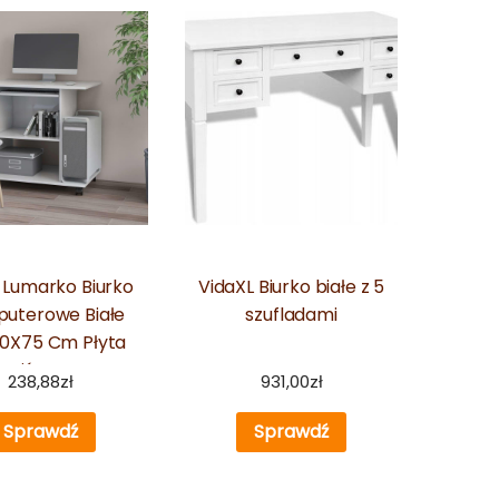
l Lumarko Biurko
VidaXL Biurko białe z 5
uterowe Białe
szufladami
0X75 Cm Płyta
Wiórowa
238,88
zł
931,00
zł
Sprawdź
Sprawdź