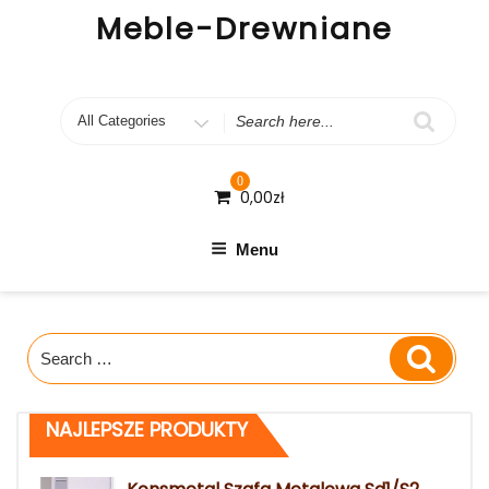
Skip
Meble-Drewniane
to
content
Search
for
0
0,00
zł
Menu
Search
Search
for:
NAJLEPSZE PRODUKTY