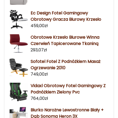
Ec Design Fotel Gamingowy
Obrotowy Gracza Biurowy Krzesło
459,00
zł
Obrotowe Krzesło Biurowe Winna
Czerwień Tapicerowane Tkaniną
293,07
zł
Sofotel Fotel Z Podnóżkiem Masaż
Ogrzewanie 2010
749,00
zł
Vidaxl Obrotowy Fotel Gamingowy Z
Podnóżkiem Zielony Pvc
764,00
zł
Biurko Narożne Lewostronne Biały +
Dąb Sonoma Heron 3X