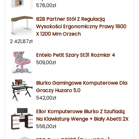
578,00
zł
B2B Partner Stół Z Regulacją
Wysokości Ergonomiczny Prawy 1800
X 1200 Mm Orzech
2 421,87
zł
Entelo Petit Szary St31 Rozmiar 4
509,00
zł
Biurko Gamingowe Komputerowe Dla
Graczy Huzaro 5.0
542,00
zł
Elior Komputerowe Biurko Z Szufladą
Na Klawiaturę Wenge + Biały Abetti 2X
558,00
zł