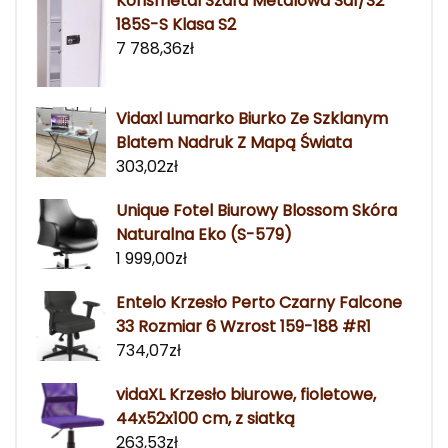
Konsmetal Szafa Metalowa Sd1/S2
185S-S Klasa S2
7 788,36
zł
Vidaxl Lumarko Biurko Ze Szklanym
Blatem Nadruk Z Mapą Świata
303,02
zł
Unique Fotel Biurowy Blossom Skóra
Naturalna Eko (S-579)
1 999,00
zł
Entelo Krzesło Perto Czarny Falcone
33 Rozmiar 6 Wzrost 159-188 #R1
734,07
zł
vidaXL Krzesło biurowe, fioletowe,
44x52x100 cm, z siatką
263,53
zł