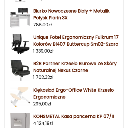
Biurko Nowoczesne Biały + Metalik
Połysk Flarin 3X
788,00
zł
Unique Fotel Ergonomiczny Fulkrum 17
Kolorów Bl407 Buttercup Sm02-Szara
1 339,00
zł
B2B Partner Krzesło Biurowe Ze Skóry
Naturalnej Nexus Czarne
1 702,32
zł
Klękosiad Ergo-Office White Krzesło
Ergonomiczne
295,00
zł
KONSMETAL Kasa pancerna KP 67/II
4 124,19
zł