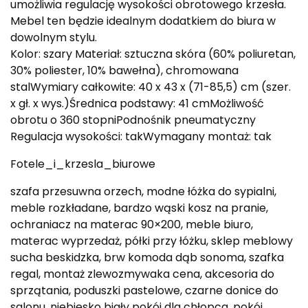
umożliwia regulację wysokości obrotowego krzesła.
Mebel ten będzie idealnym dodatkiem do biura w
dowolnym stylu.
Kolor: szary Materiał: sztuczna skóra (60% poliuretan,
30% poliester, 10% bawełna), chromowana
stalWymiary całkowite: 40 x 43 x (71-85,5) cm (szer.
x gł. x wys.)Średnica podstawy: 41 cmMożliwość
obrotu o 360 stopniPodnośnik pneumatyczny
Regulacja wysokości: takWymagany montaż: tak
Fotele_i_krzesla_biurowe
szafa przesuwna orzech, modne łóżka do sypialni,
meble rozkładane, bardzo wąski kosz na pranie,
ochraniacz na materac 90×200, meble biuro,
materac wyprzedaż, półki przy łóżku, sklep meblowy
sucha beskidzka, brw komoda dąb sonoma, szafka
regal, montaż zlewozmywaka cena, akcesoria do
sprzątania, poduszki pastelowe, czarne donice do
salonu, niebiesko biały pokój dla chłopca, pokój