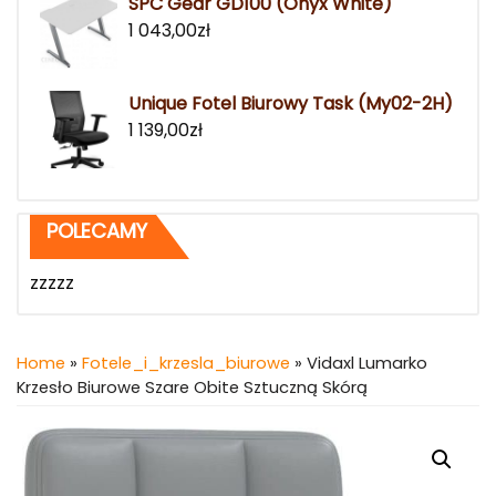
SPC Gear GD100 (Onyx White)
1 043,00
zł
Unique Fotel Biurowy Task (My02-2H)
1 139,00
zł
POLECAMY
zzzzz
Home
»
Fotele_i_krzesla_biurowe
» Vidaxl Lumarko
Krzesło Biurowe Szare Obite Sztuczną Skórą