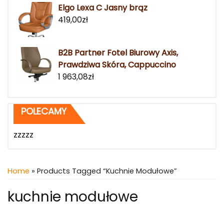
Elgo Lexa C Jasny brąz
419,00
zł
B2B Partner Fotel Biurowy Axis,
Prawdziwa Skóra, Cappuccino
1 963,08
zł
POLECAMY
zzzzz
Home
» Products Tagged “kuchnie Modułowe”
kuchnie modułowe