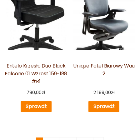
Entelo Krzesło Duo Black
Unique Fotel Biurowy Wau
Falcone 01 Wzrost 159-188
2
#R1
790,00
zł
2 199,00
zł
Sprawdź
Sprawdź