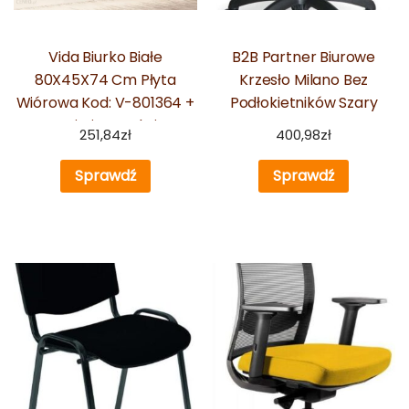
Vida Biurko Białe
B2B Partner Biurowe
80X45X74 Cm Płyta
Krzesło Milano Bez
Wiórowa Kod: V-801364 +
Podłokietników Szary
Z Nami Nie Ryzykujesz
251,84
zł
400,98
zł
Sprawdź
Sprawdź