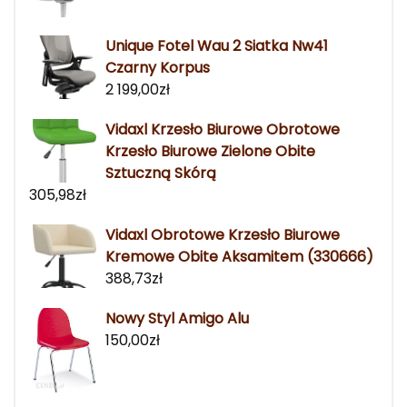
Unique Fotel Wau 2 Siatka Nw41
Czarny Korpus
2 199,00
zł
Vidaxl Krzesło Biurowe Obrotowe
Krzesło Biurowe Zielone Obite
Sztuczną Skórą
305,98
zł
Vidaxl Obrotowe Krzesło Biurowe
Kremowe Obite Aksamitem (330666)
388,73
zł
Nowy Styl Amigo Alu
150,00
zł