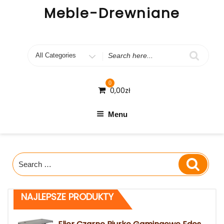
Skip
Meble-Drewniane
to
content
Search
for
0
0,00
zł
Menu
Search
Search
for:
NAJLEPSZE PRODUKTY