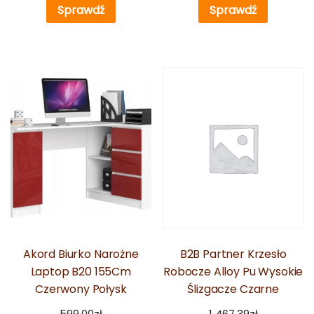
Sprawdź
Sprawdź
Akord Biurko Narożne
B2B Partner Krzesło
Laptop B20 155Cm
Robocze Alloy Pu Wysokie
Czerwony Połysk
Ślizgacze Czarne
599,00
zł
1 467,39
zł