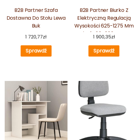
B2B Partner Szafa
B2B Partner Biurko Z
Dostawna Do Stołu Lewa
Elektryczną Regulacją
Buk
Wysokości 625-1275 Mm
Blat 1400X800 Szary
1 720,77
zł
1 900,35
zł
Sprawdź
Sprawdź