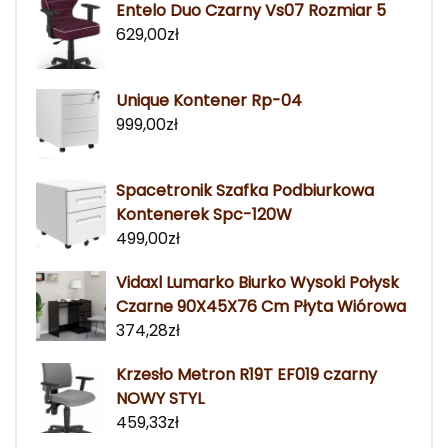
Entelo Duo Czarny Vs07 Rozmiar 5
629,00
zł
Unique Kontener Rp-04
999,00
zł
Spacetronik Szafka Podbiurkowa
Kontenerek Spc-120W
499,00
zł
Vidaxl Lumarko Biurko Wysoki Połysk
Czarne 90X45X76 Cm Płyta Wiórowa
374,28
zł
Krzesło Metron R19T EF019 czarny
NOWY STYL
459,33
zł