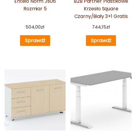
Entelo Norm Js06
B2B Partner Plastikowe
Rozmiar 5
Krzesło Square
Czarny/Biały 3+1 Gratis
504,00
zł
744,15
zł
Sprawdź
Sprawdź