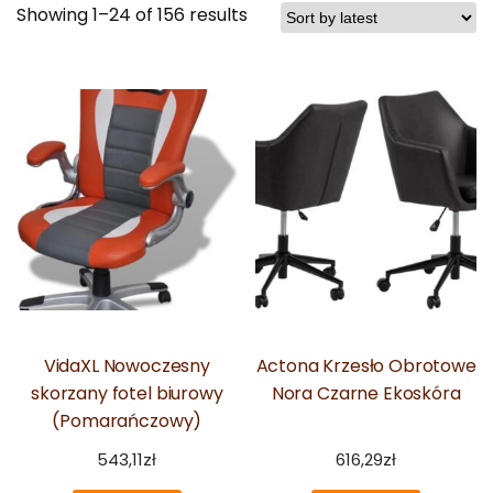
Showing 1–24 of 156 results
VidaXL Nowoczesny
Actona Krzesło Obrotowe
skorzany fotel biurowy
Nora Czarne Ekoskóra
(Pomarańczowy)
543,11
zł
616,29
zł