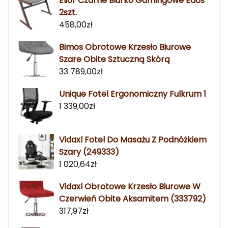
Elior Czarne Biurko Gamingowe Edos
2szt.
458,00
zł
Bimos Obrotowe Krzesło Biurowe
Szare Obite Sztuczną Skórą
33 789,00
zł
Unique Fotel Ergonomiczny Fulkrum 1
1 339,00
zł
Vidaxl Fotel Do Masażu Z Podnóżkiem
Szary (249333)
1 020,64
zł
Vidaxl Obrotowe Krzesło Biurowe W
Czerwień Obite Aksamitem (333792)
317,97
zł