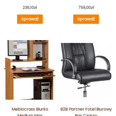
236,10
zł
759,00
zł
Sprawdź
Sprawdź
Meblocross Biurko
B2B Partner Fotel Biurowy
Medium Max
Rax Czarny