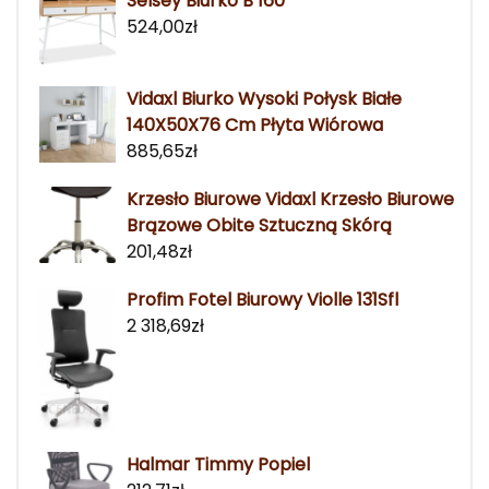
Selsey Biurko B 160
524,00
zł
Vidaxl Biurko Wysoki Połysk Białe
140X50X76 Cm Płyta Wiórowa
885,65
zł
Krzesło Biurowe Vidaxl Krzesło Biurowe
Brązowe Obite Sztuczną Skórą
201,48
zł
Profim Fotel Biurowy Violle 131Sfl
2 318,69
zł
Halmar Timmy Popiel