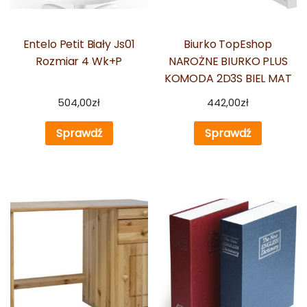
Entelo Petit Biały Js01
Biurko TopEshop
Rozmiar 4 Wk+P
NAROŻNE BIURKO PLUS
KOMODA 2D3S BIEL MAT
504,00
zł
442,00
zł
Sprawdź
Sprawdź