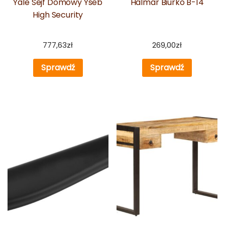
Yale Sejf Domowy Yseb
Halmar Biurko B-14
High Security
777,63
zł
269,00
zł
Sprawdź
Sprawdź