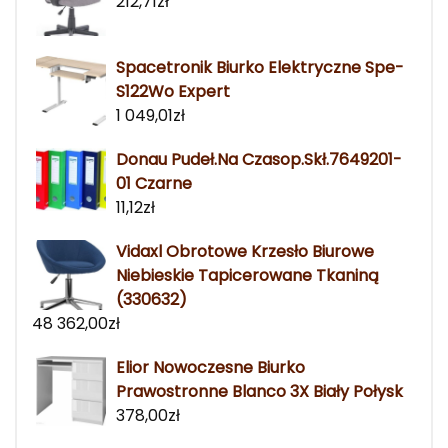
212,71
zł
Spacetronik Biurko Elektryczne Spe-
S122Wo Expert
1 049,01
zł
Donau Pudeł.Na Czasop.Skł.7649201-
01 Czarne
11,12
zł
Vidaxl Obrotowe Krzesło Biurowe
Niebieskie Tapicerowane Tkaniną
(330632)
48 362,00
zł
Elior Nowoczesne Biurko
Prawostronne Blanco 3X Biały Połysk
378,00
zł