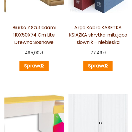
Biurko Z Szufladami
Argo Kobra KASETKA
110X50X74 Cm Lite
KSIĄŻKA skrytka imitująca
Drewno Sosnowe
słownik – niebieska
495,00
zł
77,49
zł
Sprawdź
Sprawdź