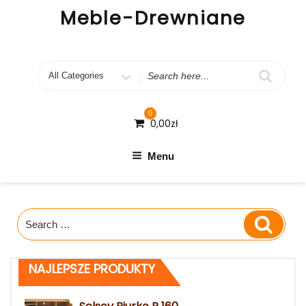
Skip
Meble-Drewniane
to
content
Search
for
0
0,00
zł
Menu
Search
Search
for:
NAJLEPSZE PRODUKTY