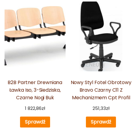
B2B Partner Drewniana
Nowy Styl Fotel Obrotowy
Ławka Iso, 3-Siedziska,
Bravo Czarny C11 Z
Czarne Nogi Buk
Mechanizmem Cpt Profil
Gtp
1 822,86
zł
251,33
zł
Sprawdź
Sprawdź