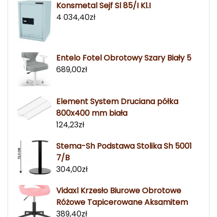
Konsmetal Sejf Sl 85/I Kl.I
4 034,40
zł
Entelo Fotel Obrotowy Szary Biały 5
689,00
zł
Element System Druciana półka
800x400 mm biała
124,23
zł
Stema-Sh Podstawa Stolika Sh 5001
7/B
304,00
zł
Vidaxl Krzesło Biurowe Obrotowe
Różowe Tapicerowane Aksamitem
389,40
zł