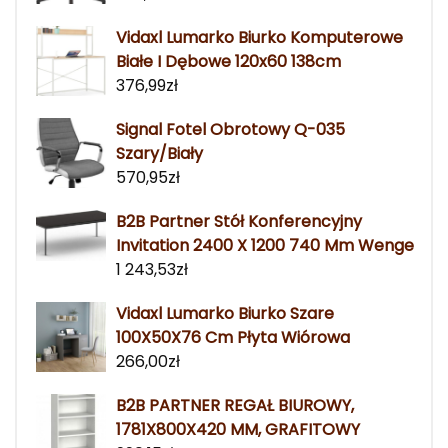
Vidaxl Lumarko Biurko Komputerowe
Białe I Dębowe 120x60 138cm
376,99
zł
Signal Fotel Obrotowy Q-035
Szary/Biały
570,95
zł
B2B Partner Stół Konferencyjny
Invitation 2400 X 1200 740 Mm Wenge
1 243,53
zł
Vidaxl Lumarko Biurko Szare
100X50X76 Cm Płyta Wiórowa
266,00
zł
B2B PARTNER REGAŁ BIUROWY,
1781X800X420 MM, GRAFITOWY