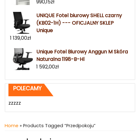
990,15
zł
UNIQUE Fotel biurowy SHELL czarny
(KB02-1H) --- OFICJALNY SKLEP
Unique
1 139,00
zł
Unique Fotel Biurowy Anggun M Skóra
Naturalna 1198-B-Hl
1 592,00
zł
POLECAMY
zzzzz
Home
» Products Tagged “przedpokoju”