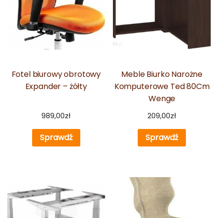
Fotel biurowy obrotowy
Meble Biurko Narożne
Expander – żółty
Komputerowe Ted 80Cm
Wenge
989,00
zł
209,00
zł
Sprawdź
Sprawdź