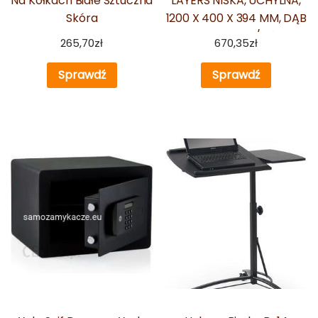
Na Kółkach Białe Sztuczna
LAYERS NISKA, UCHYLNA,
Skóra
1200 X 400 X 394 MM, DĄB
NATURALNY /DĄB
265,70
zł
670,35
zł
Sprawdź
Sprawdź