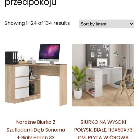
przedpokoju
Showing 1–24 of 134 results
Narożne Biurko Z
BIURKO NA WYSOKI
Szufladami Dąb Sonoma
POŁYSK, BIAŁE, 110X60X73
+ Biały Heron 3X
CM, PŁYTA WIÓROWA