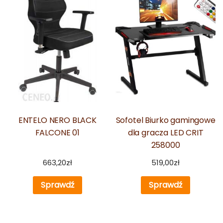
ENTELO NERO BLACK
Sofotel Biurko gamingowe
FALCONE 01
dla gracza LED CRIT
258000
663,20
zł
519,00
zł
Sprawdź
Sprawdź