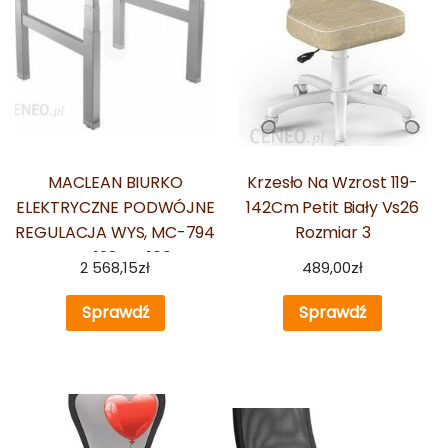
MACLEAN BIURKO
Krzesło Na Wzrost 119-
ELEKTRYCZNE PODWÓJNE
142Cm Petit Biały Vs26
REGULACJA WYS, MC-794
Rozmiar 3
MAX WYS 128CM 100 KG –
2 568,15
zł
489,00
zł
BEZ BLATU DO PRACY
STOJĄCO SIEDZĄCEJ
Sprawdź
Sprawdź
(2CZĘ? MC-