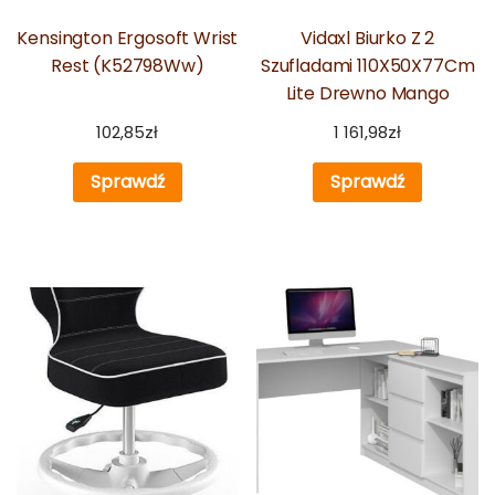
Kensington Ergosoft Wrist
Vidaxl Biurko Z 2
Rest (K52798Ww)
Szufladami 110X50X77Cm
Lite Drewno Mango
102,85
zł
1 161,98
zł
Sprawdź
Sprawdź