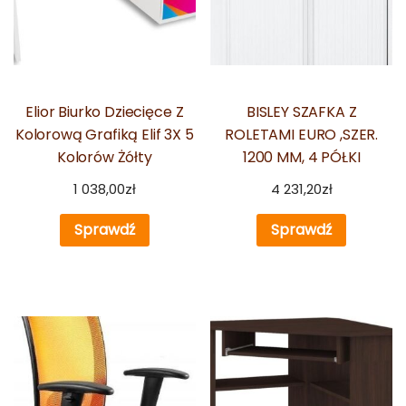
Elior Biurko Dziecięce Z
BISLEY SZAFKA Z
Kolorową Grafiką Elif 3X 5
ROLETAMI EURO ,SZER.
Kolorów Żółty
1200 MM, 4 PÓŁKI
1 038,00
zł
4 231,20
zł
Sprawdź
Sprawdź