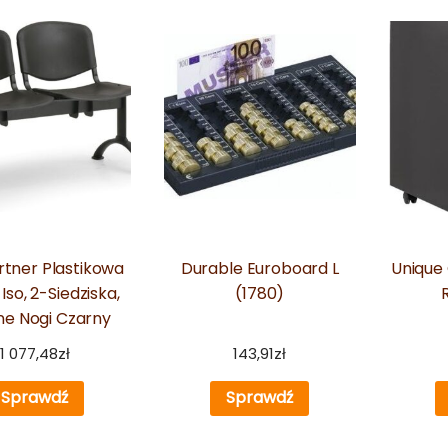
rtner Plastikowa
Durable Euroboard L
Unique
Iso, 2-Siedziska,
(1780)
ne Nogi Czarny
1 077,48
zł
143,91
zł
Sprawdź
Sprawdź