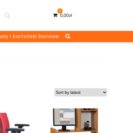
0
0,00
zł
ały i kartoteki biurowe