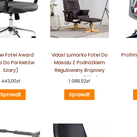
ue Fotel Award
Vidaxl Lumarko Fotel Do
Profim
a Do Parkietów
Masażu Z Podnóżkiem
Szary)
Regulowany Brązowy
Ekoskóra 76943
443,00
zł
1 088,52
zł
Sprawdź
Sprawdź