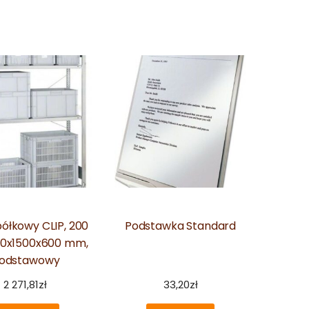
półkowy CLIP, 200
Podstawka Standard
00x1500x600 mm,
odstawowy
2 271,81
zł
33,20
zł