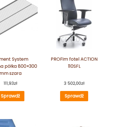
ement System
PROFIm fotel ACTION
na półka 800×300
110SFL
mm szara
111,93
zł
3 502,00
zł
Sprawdź
Sprawdź