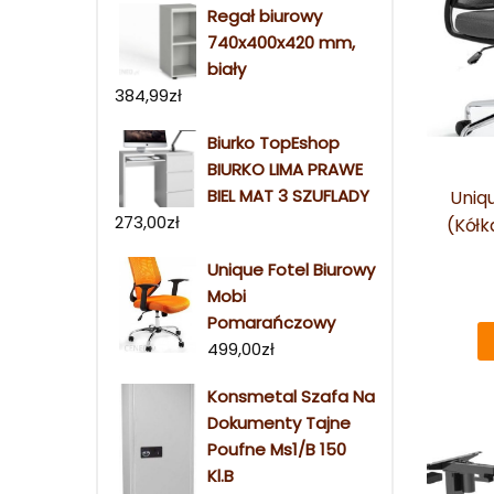
Regał biurowy
740x400x420 mm,
biały
384,99
zł
Biurko TopEshop
BIURKO LIMA PRAWE
BIEL MAT 3 SZUFLADY
Uniq
273,00
zł
(Kółk
Unique Fotel Biurowy
Mobi
Pomarańczowy
499,00
zł
Konsmetal Szafa Na
Dokumenty Tajne
Poufne Ms1/B 150
Kl.B