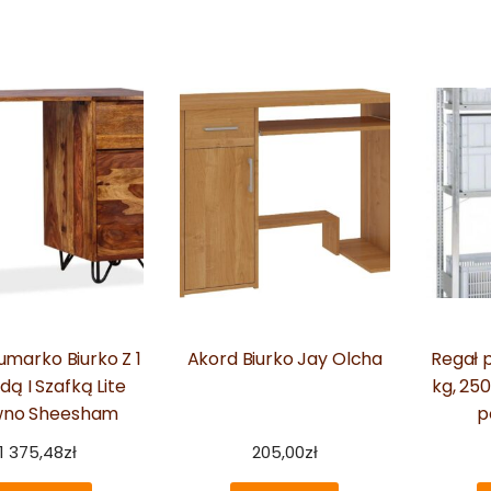
Lumarko Biurko Z 1
Akord Biurko Jay Olcha
Regał 
dą I Szafką Lite
kg, 25
wno Sheesham
p
1 375,48
zł
205,00
zł