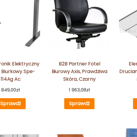
onik Elektryczny
B2B Partner Fotel
El
ż Biurkowy Spe-
Biurowy Axis, Prawdziwa
Drucia
114Ag Ac
Skóra, Czarny
849,00
zł
1 963,08
zł
Sprawdź
Sprawdź