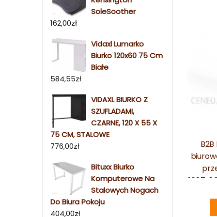
SoleSoother
162,00
zł
Vidaxl Lumarko
Biurko 120x60 75 Cm
Białe
584,55
zł
VIDAXL BIURKO Z
SZUFLADAMI,
CZARNE, 120 X 55 X
75 CM, STALOWE
B2B 
776,00
zł
biurow
Bituxx Biurko
prz
Komputerowe Na
1087x8
Stalowych Nogach
Do Biura Pokoju
404,00
zł