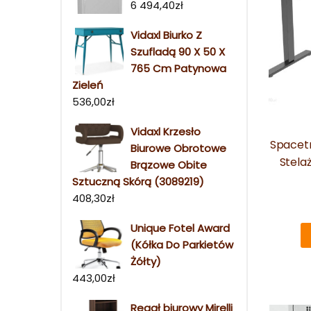
6 494,40
zł
Vidaxl Biurko Z
Szufladą 90 X 50 X
765 Cm Patynowa
Zieleń
536,00
zł
Vidaxl Krzesło
Spacetr
Biurowe Obrotowe
Stela
Brązowe Obite
Sztuczną Skórą (3089219)
408,30
zł
Unique Fotel Award
(Kółka Do Parkietów
Żółty)
443,00
zł
Regał biurowy Mirelli