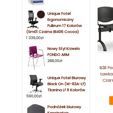
Unique Fotel
Ergonomiczny
Fulkrum 17 Kolorów
(Sm01 Czarna Bl406 Cocoa)
1 339,00
zł
Nowy Styl Krzesło
FONDO ARM
288,00
zł
B2B Pa
Ławka 
Unique Fotel Biurowy
Czar
Black On (W-93A-Lf)
Tkanina Lf 6 Kolorów
590,00
zł
Podnóżek biurowy
Kensington