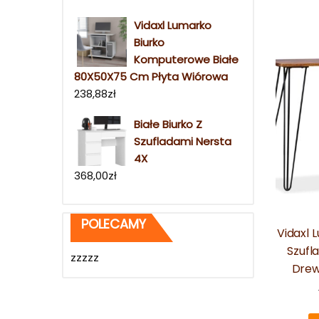
Vidaxl Lumarko
Biurko
Komputerowe Białe
80X50X75 Cm Płyta Wiórowa
238,88
zł
Białe Biurko Z
Szufladami Nersta
4X
368,00
zł
POLECAMY
Vidaxl 
Szufla
zzzzz
Dre