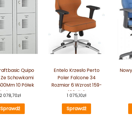
raftbasic Quipo
Entelo Krzesło Perto
Nowy 
 Ze Schowkami
Poler Falcone 34
800Mm 10 Półek
Rozmiar 6 Wzrost 159-
el Obrotowy Na
188 #R1
2 078,70
zł
1 075,10
zł
Kłódkę
Sprawdź
Sprawdź