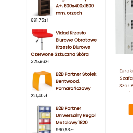
A+, 800x400x1800
mm, orzech
891,75
zł
Vidaxl Krzesło
Biurowe Obrotowe
Krzesło Biurowe
Czerwone Sztuczna Skóra
325,86
zł
Eurok
B2B Partner Stołek
Szafa
Bentwood,
Szer 
Pomarańczowy
Rygi
221,40
zł
B2B Partner
Uniwersalny Regał
Metalowy 1820
960,63
zł