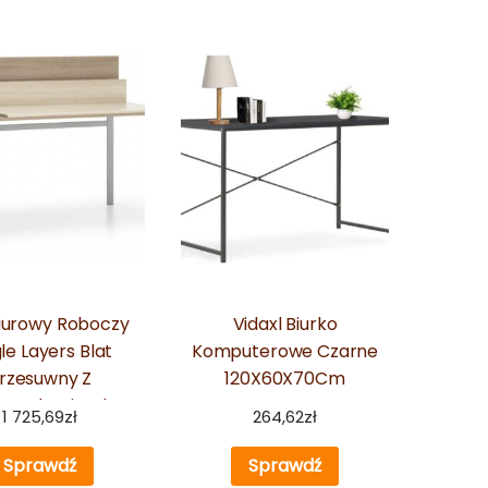
Biurowy Roboczy
Vidaxl Biurko
le Layers Blat
Komputerowe Czarne
rzesuwny Z
120X60X70Cm
egrodami Dąb
1 725,69
zł
264,62
zł
Sprawdź
Sprawdź