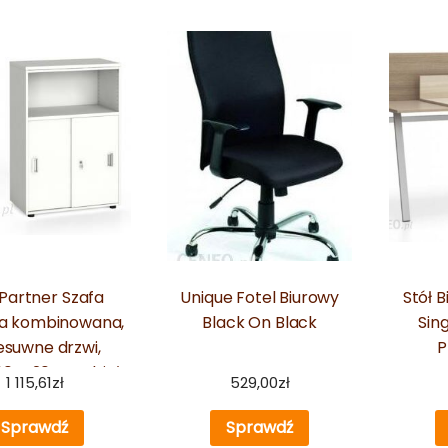
Partner Szafa
Unique Fotel Biurowy
Stół 
a kombinowana,
Black On Black
Sing
esuwne drzwi,
P
00x420 mm, biały
Prz
1 115,61
zł
529,00
zł
Sprawdź
Sprawdź