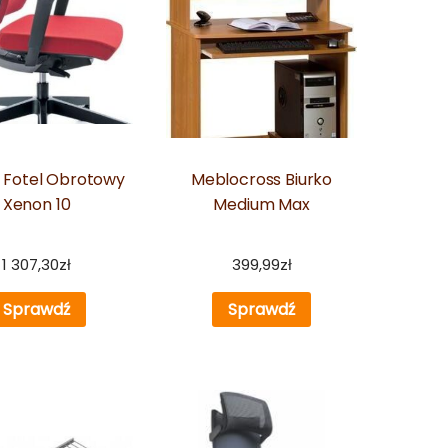
 Fotel Obrotowy
Meblocross Biurko
Xenon 10
Medium Max
1 307,30
zł
399,99
zł
Sprawdź
Sprawdź