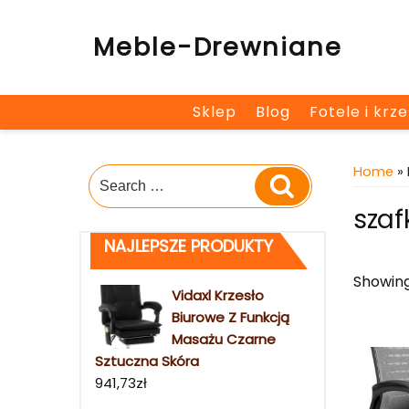
Skip
to
Meble-Drewniane
content
Sklep
Blog
Fotele i krz
Home
» 
Search
Search
for:
szafk
NAJLEPSZE PRODUKTY
Showing
Vidaxl Krzesło
Biurowe Z Funkcją
Masażu Czarne
Sztuczna Skóra
941,73
zł