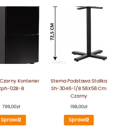
 Czarny Kontener
Stema Podstawa Stolika
Rph-02B-B
Sh-3046-1/B 58X58 Cm
Czarny
799,00
zł
198,00
zł
Sprawdź
Sprawdź