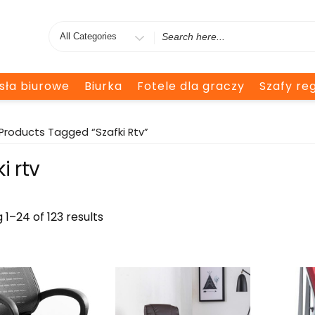
Search
for
esła biurowe
Biurka
Fotele dla graczy
Szafy reg
Products Tagged “szafki Rtv”
i rtv
 1–24 of 123 results