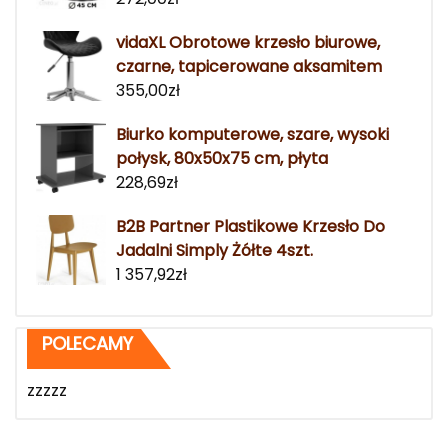
vidaXL Obrotowe krzesło biurowe,
czarne, tapicerowane aksamitem
355,00
zł
Biurko komputerowe, szare, wysoki
połysk, 80x50x75 cm, płyta
228,69
zł
B2B Partner Plastikowe Krzesło Do
Jadalni Simply Żółte 4szt.
1 357,92
zł
POLECAMY
zzzzz