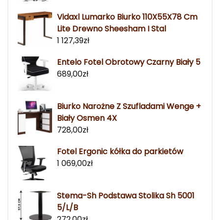
Vidaxl Lumarko Biurko 110X55X78 Cm
Lite Drewno Sheesham I Stal
1 127,39
zł
Entelo Fotel Obrotowy Czarny Biały 5
689,00
zł
Biurko Narożne Z Szufladami Wenge +
Biały Osmen 4X
728,00
zł
Fotel Ergonic kółka do parkietów
1 069,00
zł
Stema-Sh Podstawa Stolika Sh 5001
5/L/B
272,00
zł