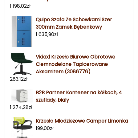
1 198,02
zł
Quipo Szafa Ze Schowkami Szer
300mm Zamek Bębenkowy
1 635,90
zł
Vidaxl Krzesło Biurowe Obrotowe
Ciemnozielone Tapicerowane
Aksamitem (3086776)
283,12
zł
B2B Partner Kontener na kółkach, 4
szuflady, bialy
1 274,28
zł
Krzesło Młodzieżowe Camper Limonka
199,00
zł