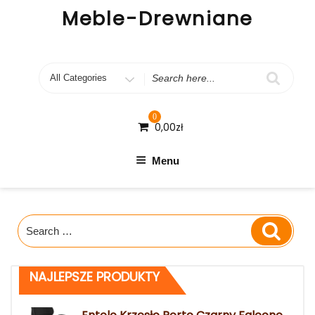
Skip
Meble-Drewniane
to
content
Search
for
0
0,00
zł
Menu
Search
Search
for:
NAJLEPSZE PRODUKTY