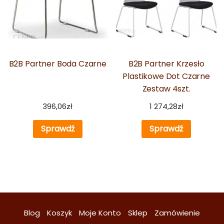
B2B Partner Boda Czarne
B2B Partner Krzesło
Plastikowe Dot Czarne
Zestaw 4szt.
396,06
zł
1 274,28
zł
Sprawdź
Sprawdź
Blog
Koszyk
Moje Konto
Sklep
Zamówienie