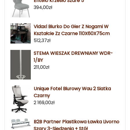
Entelo Krzesło Szare 5
394,00
zł
Vidaxl Biurko Do Gier Z Nogami W
Kształcie Zz Czarne 110X60X75cm
512,37
zł
STEMA WIESZAK DREWNIANY WDR-
1/BY
211,00
zł
Unique Fotel Biurowy Wau 2 Siatka
Czarny
2 169,00
zł
B2B Partner Plastikowa Ławka Livorno
Szary 3-Siedzenia + Stół