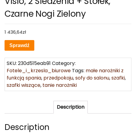
Visio, 2 Siedzenia + Stołek,
Czarne Nogi Zielony
1 436,64
zł
Sprawdź
SKU:
230d515eab91
Category:
Fotele_i_krzesla_biurowe
Tags:
małe narożniki z
funkcją spania
,
przedpokoju
,
sofy do salonu
,
szafki
,
szafki wiszące
,
tanie narożniki
Description
Description