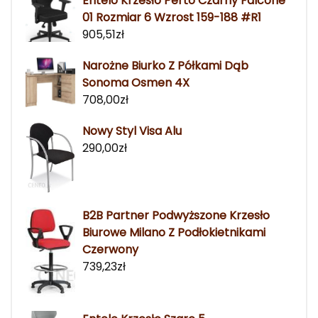
Entelo Krzesło Perto Czarny Falcone
01 Rozmiar 6 Wzrost 159-188 #R1
905,51
zł
Narożne Biurko Z Półkami Dąb
Sonoma Osmen 4X
708,00
zł
Nowy Styl Visa Alu
290,00
zł
B2B Partner Podwyższone Krzesło
Biurowe Milano Z Podłokietnikami
Czerwony
739,23
zł