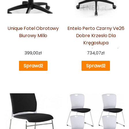
Unique Fotel Obrotowy
Entelo Perto Czarny Ve26
Biurowy Millo
Dobre Krzesło Dla
Kręgosłupa
Ortopedyczne Fotel
399,00
zł
734,07
zł
Obrotowy Do Biurka
Sprawdź
Sprawdź