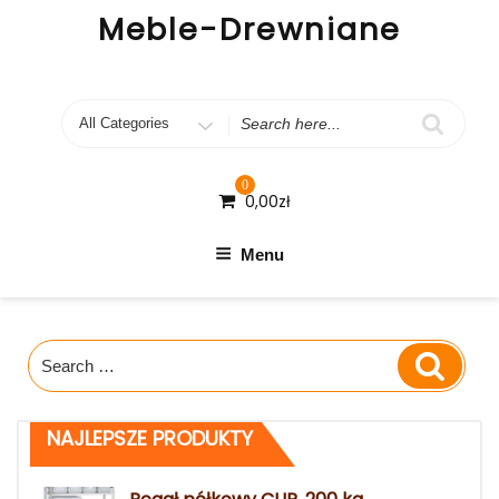
Skip
Meble-Drewniane
to
content
Search
for
0
0,00
zł
Menu
Search
Search
for:
NAJLEPSZE PRODUKTY