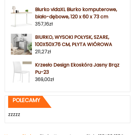
Biurko vidaXL Biurko komputerowe,
biało-dębowe, 120 x 60 x 73 cm
357,16
zł
BIURKO, WYSOKI POŁYSK, SZARE,
100X50X76 CM, PŁYTA WIÓROWA
211,27
zł
Krzesło Design Ekoskóra Jasny Brąz
Pu-23
369,00
zł
POLECAMY
zzzzz