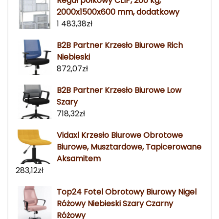
Regał półkowy CLIP, 200 kg,
2000x1500x600 mm, dodatkowy
1 483,38
zł
B2B Partner Krzesło Biurowe Rich
Niebieski
872,07
zł
B2B Partner Krzesło Biurowe Low
Szary
718,32
zł
Vidaxl Krzesło Biurowe Obrotowe
Biurowe, Musztardowe, Tapicerowane
Aksamitem
283,12
zł
Top24 Fotel Obrotowy Biurowy Nigel
Różowy Niebieski Szary Czarny
Różowy