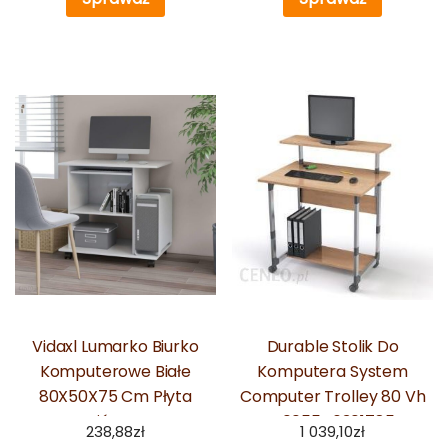
Vidaxl Lumarko Biurko
Durable Stolik Do
Komputerowe Białe
Komputera System
80X50X75 Cm Płyta
Computer Trolley 80 Vh
Wiórowa
4005546301785
238,88
zł
1 039,10
zł