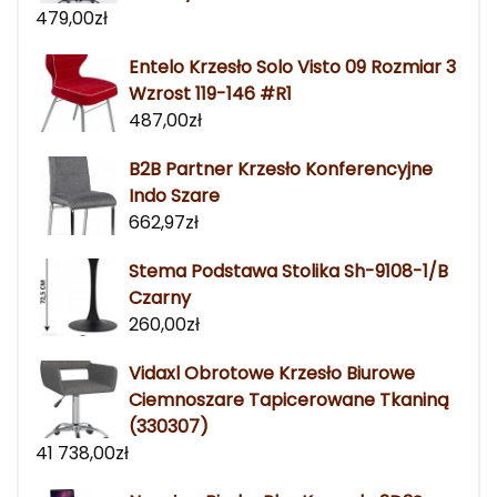
479,00
zł
Entelo Krzesło Solo Visto 09 Rozmiar 3
Wzrost 119-146 #R1
487,00
zł
B2B Partner Krzesło Konferencyjne
Indo Szare
662,97
zł
Stema Podstawa Stolika Sh-9108-1/B
Czarny
260,00
zł
Vidaxl Obrotowe Krzesło Biurowe
Ciemnoszare Tapicerowane Tkaniną
(330307)
41 738,00
zł