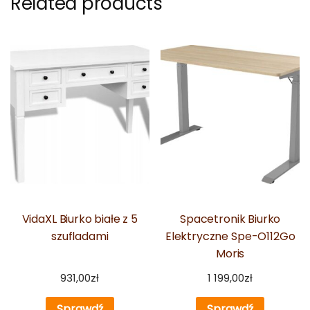
Related products
VidaXL Biurko białe z 5
Spacetronik Biurko
szufladami
Elektryczne Spe-O112Go
Moris
931,00
zł
1 199,00
zł
Sprawdź
Sprawdź