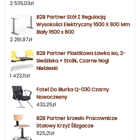
2 535,03
zł
B2B Partner Stół Z Regulacją
Wysokości Elektryczny 1600 X 800 Mm
Biały 1600 x 800
2 261,97
zł
B2B Partner Plastikowa Ławka Iso, 2-
Siedziska + Stolik, Czarne Nogi
Niebieski
1 423,11
zł
Fotel Do Biurka Q-030 Czarny
Nowoczesny
432,25
zł
B2B Partner krzesło Pracownicze
Stalowy Krzyż Ślizgacze
525,21
zł