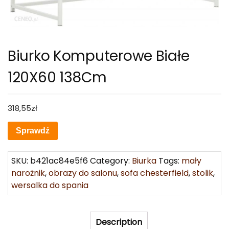
Biurko Komputerowe Białe
120X60 138Cm
318,55
zł
Sprawdź
SKU:
b421ac84e5f6
Category:
Biurka
Tags:
mały
narożnik
,
obrazy do salonu
,
sofa chesterfield
,
stolik
,
wersalka do spania
Description