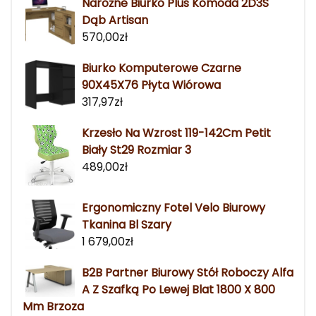
Narożne Biurko Plus Komoda 2D3S
Dąb Artisan
570,00
zł
Biurko Komputerowe Czarne
90X45X76 Płyta Wiórowa
317,97
zł
Krzesło Na Wzrost 119-142Cm Petit
Biały St29 Rozmiar 3
489,00
zł
Ergonomiczny Fotel Velo Biurowy
Tkanina Bl Szary
1 679,00
zł
B2B Partner Biurowy Stół Roboczy Alfa
A Z Szafką Po Lewej Blat 1800 X 800
Mm Brzoza