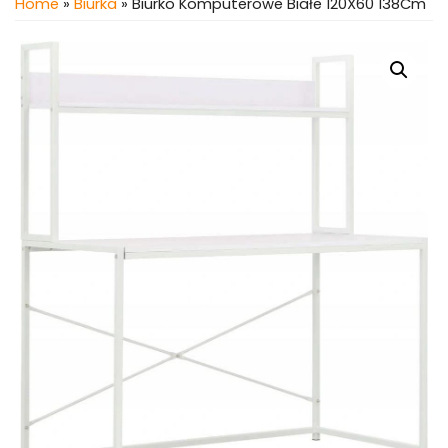
Home
»
Biurka
» Biurko Komputerowe Białe 120X60 138Cm