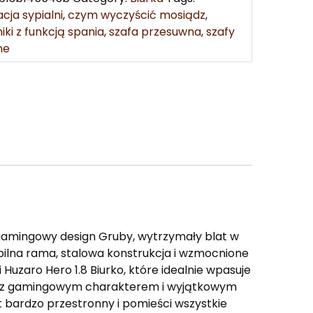
cja sypialni
,
czym wyczyścić mosiądz
,
iki z funkcją spania
,
szafa przesuwna
,
szafy
ne
amingowy design Gruby, wytrzymały blat w
ilna rama, stalowa konstrukcja i wzmocnione
Huzaro Hero 1.8 Biurko, które idealnie wpasuje
ale z gamingowym charakterem i wyjątkowym
bardzo przestronny i pomieści wszystkie