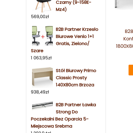
Czarny (9-158E-
Mz4)
569,00
zł
B2B Partner Krzesło
B2B
Biurowe Venlo 1+1
Konf
Gratis, Zielono/
1800X8
Szare
1 063,95
zł
Stół Biurowy Primo
Classic Prosty
140X80cm Brzoza
938,49
zł
B2B Partner Ławka
Strong Do
Poczekalni Bez Oparcia 5-
Miejscowa Srebrna