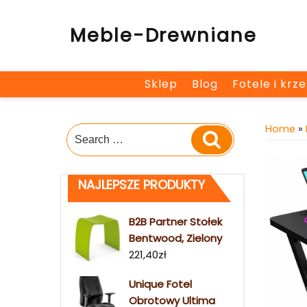
Skip
to
Meble-Drewniane
content
Sklep
Blog
Fotele i krz
Home
»
Search
Search
for:
NAJLEPSZE PRODUKTY
B2B Partner Stołek
Bentwood, Zielony
221,40
zł
Unique Fotel
Obrotowy Ultima