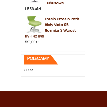
Turkusowe
1 558,41
zł
Entelo Krzesło Petit
Biały Visto 05
Rozmiar 3 Wzrost
119-142 #R1
591,00
zł
POLECAMY
zzzzz