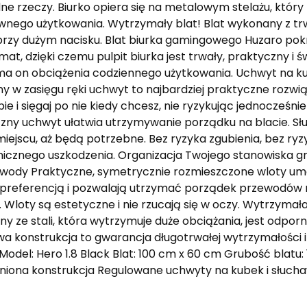
ne rzeczy. Biurko opiera się na metalowym stelażu, któr
wnego użytkowania. Wytrzymały blat! Blat wykonany z trw
rzy dużym nacisku. Blat biurka gamingowego Huzaro pokr
mat, dzięki czemu pulpit biurka jest trwały, praktyczny i 
a on obciążenia codziennego użytkowania. Uchwyt na ku
y w zasięgu ręki uchwyt to najbardziej praktyczne rozwi
bie i sięgaj po nie kiedy chcesz, nie ryzykując jednocześni
zny uchwyt ułatwia utrzymywanie porządku na blacie. Sł
iejscu, aż będą potrzebne. Bez ryzyka zgubienia, bez ry
cznego uszkodzenia. Organizacja Twojego stanowiska g
wody Praktyczne, symetrycznie rozmieszczone wloty umoż
preferencją i pozwalają utrzymać porządek przewodów na
. Wloty są estetyczne i nie rzucają się w oczy. Wytrzymała
y ze stali, która wytrzymuje duże obciążania, jest odporn
a konstrukcja to gwarancja długotrwałej wytrzymałości i 
Model: Hero 1.8 Black Blat: 100 cm x 60 cm Grubość blat
ona konstrukcja Regulowane uchwyty na kubek i słuchaw