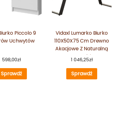
 Biurko Piccolo 9
Vidaxl Lumarko Biurko
rów Uchwytów
110X50X75 Cm Drewno
Akacjowe Z Naturalną
Krawędzią
598,00
zł
1 046,25
zł
Sprawdź
Sprawdź