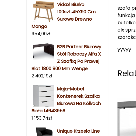
Vidaxl Biurko
szafa p
100szt.45X90 Cm
funkcją
Surowe Drewno
butelko
Mango
olx spr
954,00
zł
szarośc
B2B Partner Biurowy
yyyyy
Stół Roboczy Alfa X
Z Szafką Po Prawej
Blat 1800 800 Mm Wenge
Rela
2 402,19
zł
Maja-Mobel
Kontenerek Szafka
Biurowa Na Kółkach
Biała 14643956
1 153,74
zł
Unique Krzesło Line