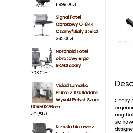
1 999,00
zł
Signal Fotel
Obrotowy Q-844
Czarny/Biały Stelaż
362,00
zł
Nordhold Fotel
obrotowy ergo
SKADI szary
703,01
zł
Desc
Vidaxl Lumarko
Biurko Z Szufladami
Wysoki Połysk Szare
Cechy s
110X50X76cm
ergonom
491,51
zł
nogi Uc
się naw
Krzesło biurowe z
designe