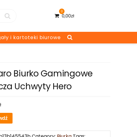
0
0,00
zł
ały i kartoteki biurowe
aro Biurko Gamingowe
cza Uchwyty Hero
ł
wdź
b13b145543b
Category:
Biurka
Tags: