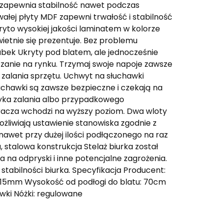
y zapewnia stabilność nawet podczas
ałej płyty MDF zapewni trwałość i stabilność
yto wysokiej jakości laminatem w kolorze
świetnie się prezentuje. Bez problemu
bek Ukryty pod blatem, ale jednocześnie
ązanie na rynku. Trzymaj swoje napoje zawsze
e zalania sprzętu. Uchwyt na słuchawki
uchawki są zawsze bezpieczne i czekają na
zyka zalania albo przypadkowego
racza wchodzi na wyższy poziom. Dwa wloty
liwiają ustawienie stanowiska zgodnie z
wet przy dużej ilości podłączonego na raz
, stalowa konstrukcja Stelaż biurka został
a na odpryski i inne potencjalne zagrożenia.
stabilności biurka. Specyfikacja Producent:
u: 15mm Wysokość od podłogi do blatu: 70cm
ki Nóżki: regulowane