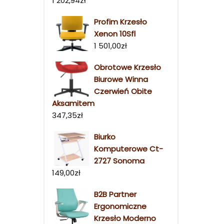
1 202,94
zł
Profim Krzesło
Xenon 10Sfl
1 501,00
zł
Obrotowe Krzesło
Biurowe Winna
Czerwień Obite
Aksamitem
347,35
zł
Biurko
Komputerowe Ct-
2727 Sonoma
149,00
zł
B2B Partner
Ergonomiczne
Krzesło Moderno