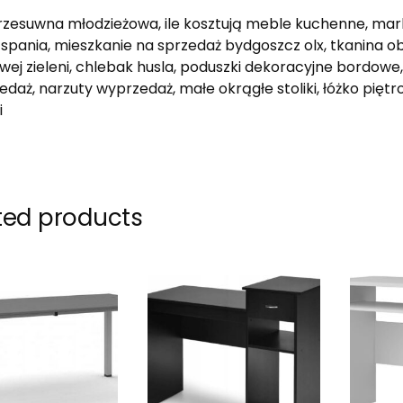
rzesuwna młodzieżowa, ile kosztują meble kuchenne, ma
 spania, mieszkanie na sprzedaż bydgoszcz olx, tkanina o
wej zieleni, chlebak husla, poduszki dekoracyjne bordowe
zedaż, narzuty wyprzedaż, małe okrągłe stoliki, łóżko pięt
i
ted products