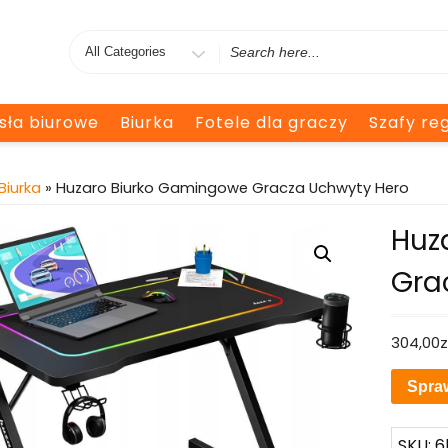
Search
for
esła biurowe
Biurka
Fotele dla graczy
Szafy reg
Biurka
» Huzaro Biurko Gamingowe Gracza Uchwyty Hero
Huz
Gra
304,00
z
Spra
SKU:
6