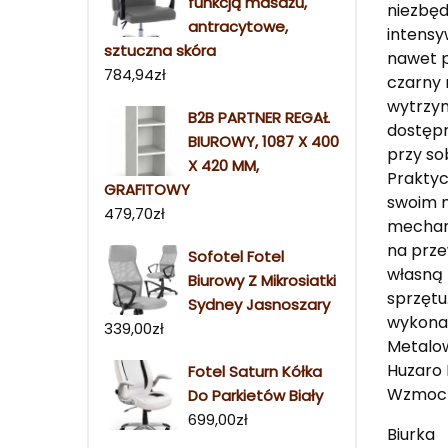
funkcją masażu,
niezbęd
antracytowe,
intensy
sztuczna skóra
nawet p
784,94
zł
czarny 
wytrzym
B2B PARTNER REGAŁ
dostępn
BIUROWY, 1087 X 400
przy so
X 420 MM,
Praktyc
GRAFITOWY
swoim m
479,70
zł
mechani
na prze
Sofotel Fotel
własną 
Biurowy Z Mikrosiatki
sprzętu
Sydney Jasnoszary
wykonan
339,00
zł
Metalow
Huzaro 
Fotel Saturn Kółka
Wzmocni
Do Parkietów Biały
699,00
zł
Biurka