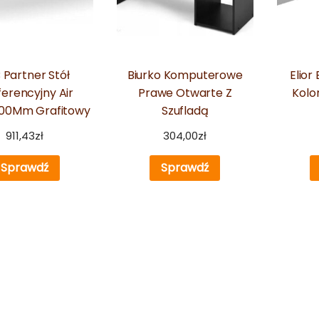
 Partner Stół
Biurko Komputerowe
Elior
erencyjny Air
Prawe Otwarte Z
Kolo
00Mm Grafitowy
Szufladą
911,43
zł
304,00
zł
Sprawdź
Sprawdź