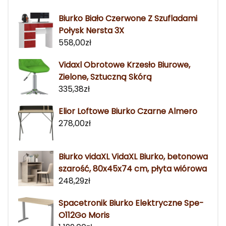
Biurko Biało Czerwone Z Szufladami
Połysk Nersta 3X
558,00
zł
Vidaxl Obrotowe Krzesło Biurowe,
Zielone, Sztuczną Skórą
335,38
zł
Elior Loftowe Biurko Czarne Almero
278,00
zł
Biurko vidaXL VidaXL Biurko, betonowa
szarość, 80x45x74 cm, płyta wiórowa
248,29
zł
Spacetronik Biurko Elektryczne Spe-
O112Go Moris