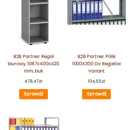
B2B Partner Regał
B2B Partner Półki
biurowy, 1087x400x420
1000X300 Do Regałów
mm, buk
Variant
478,47
zł
104,55
zł
Sprawdź
Sprawdź