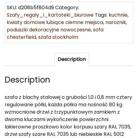
SKU:
d208b5f804d9
Category:
Szafy_regaly_i_kartoteki_biurowe
Tags:
kuchnie
,
kwiaty domowe lubiące ciemne miejsca
,
naroznik
,
poduszki dekoracyjne nowoczesne
,
sofa
chesterfield
,
szafa stockholm
Description
Description
szafa z blachy stalowej o grubości 1,0 i 0,8 mm cztery
regulowane półki, każda półka ma nośność 80 kg
wzmocnione drzwi z trzypunktowym zamkiem z
dwoma kluczami wykończenie powierzchni
lakierowne proszkowo kolor korpusu szary RAL 7035,
drzwi szafy szare RAL 7035 lub niebieskie RAL 5012