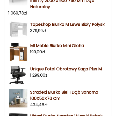
Infinity 2000 X 900 750 Mm Dąb
Naturalny
1 089,78
zł
Topeshop Biurko M Lewe Biały Połysk
379,99
zł
Ml Meble Biurko Mini Olcha
199,00
zł
Unique Fotel Obrotowy Saga Plus M
1 299,00
zł
Stradexl Biurko Biel I Dąb Sonoma
100X50X76 Cm
434,46
zł