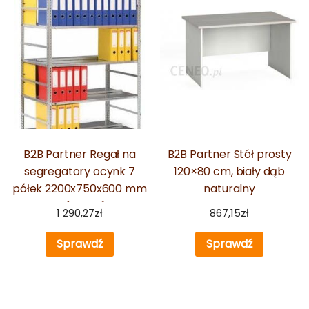
B2B Partner Regał na
B2B Partner Stół prosty
segregatory ocynk 7
120×80 cm, biały dąb
półek 2200x750x600 mm
naturalny
prístavný
1 290,27
zł
867,15
zł
Sprawdź
Sprawdź