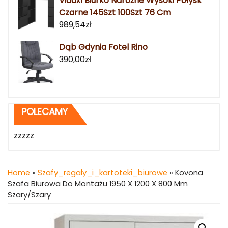
Vidaxl Biurko Narożne Wysoki Połysk
Czarne 145Szt 100Szt 76 Cm
989,54
zł
Dąb Gdynia Fotel Rino
390,00
zł
POLECAMY
zzzzz
Home
»
Szafy_regaly_i_kartoteki_biurowe
» Kovona
Szafa Biurowa Do Montażu 1950 X 1200 X 800 Mm
Szary/Szary