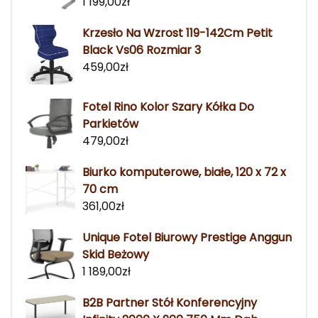
1 199,00
zł
Krzesło Na Wzrost 119-142Cm Petit
Black Vs06 Rozmiar 3
459,00
zł
Fotel Rino Kolor Szary Kółka Do
Parkietów
479,00
zł
Biurko komputerowe, białe, 120 x 72 x
70 cm
361,00
zł
Unique Fotel Biurowy Prestige Anggun
Skid Beżowy
1 189,00
zł
B2B Partner Stół Konferencyjny