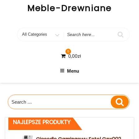
Skip
Meble-Drewniane
to
content
Search
for
0
0,00
zł
Menu
Search
Search
for:
NAJLEPSZE PRODUKTY