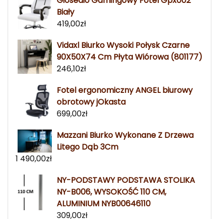
Giosedio Gamingowy Fotel Gpx002
Biały
419,00
zł
Vidaxl Biurko Wysoki Połysk Czarne
90X50X74 Cm Płyta Wiórowa (801177)
246,10
zł
Fotel ergonomiczny ANGEL biurowy
obrotowy jOkasta
699,00
zł
Mazzani Biurko Wykonane Z Drzewa
Litego Dąb 3Cm
1 490,00
zł
NY-PODSTAWY PODSTAWA STOLIKA
NY-B006, WYSOKOŚĆ 110 CM,
ALUMINIUM NYB00646110
309,00
zł